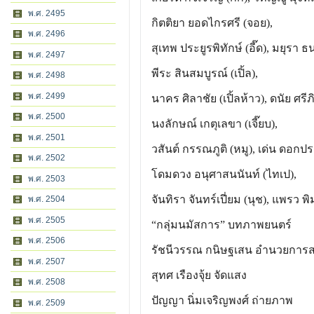
พ.ศ. 2495
กิตติยา ยอดไกรศรี (จอย),
พ.ศ. 2496
สุเทพ ประยูรพิทักษ์ (อี๊ด), มยุรา ธน
พ.ศ. 2497
พีระ สินสมบูรณ์ (เปิ้ล),
พ.ศ. 2498
พ.ศ. 2499
นาคร ศิลาชัย (เปิ้ลห้าว), ดนัย ศรี
พ.ศ. 2500
นงลักษณ์ เกตุเลขา (เจี๊ยบ),
พ.ศ. 2501
วสันต์ กรรณภูติ (หมู), เด่น ดอกประด
พ.ศ. 2502
โดมดวง อนุศาสนนันท์ (ไทเป),
พ.ศ. 2503
จันทิรา จันทร์เปี่ยม (นุช), แพรว พ
พ.ศ. 2504
พ.ศ. 2505
“กลุ่มนมัสการ” บทภาพยนตร์
พ.ศ. 2506
รัชนีวรรณ กนิษฐเสน อำนวยการส
พ.ศ. 2507
สุทศ เรืองจุ้ย จัดแสง
พ.ศ. 2508
ปัญญา นิ่มเจริญพงศ์ ถ่ายภาพ
พ.ศ. 2509