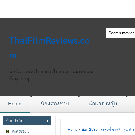
ThaiFilmReviews.co
m
หนังไทย ละครไทย ดาราไทย รวบรวมภาพและ
ข้อมูลต่างๆ
Home
นักแสดงชาย
นักแสดงหญิง
ป้ายกำกับ
Home
»
พ.ศ. 2530
,
สรพงศ์ ชาตรี
,
สุนารี 
ละครช่อง 3