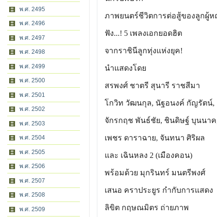
พ.ศ. 2495
ภาพยนตร์ชีวิตการต่อสู้ของลูกผู้ห
พ.ศ. 2496
ฟัง...! 5 เพลงเอกยอดฮิต
พ.ศ. 2497
จากราชินีลูกทุ่งแห่งยุค!
พ.ศ. 2498
พ.ศ. 2499
นำแสดงโดย
พ.ศ. 2500
สรพงศ์ ชาตรี สุนารี ราชสีมา
พ.ศ. 2501
โกวิท วัฒนกุล, นัฐอนงค์ กัญรัตน์,
พ.ศ. 2502
จักรกฤช พันธ์ชัย, ชินดิษฐ์ บุนนาค
พ.ศ. 2503
เพชร ดาราฉาย, จันทนา ศิริผล
พ.ศ. 2504
พ.ศ. 2505
และ เฉินหลง 2 (เมืองคอน)
พ.ศ. 2506
พร้อมด้วย มุกรินทร์ มนตรีพงศ์
พ.ศ. 2507
เสนอ คราประยูร กำกับการแสดง
พ.ศ. 2508
ลิขิต กฤษณมิตร ถ่ายภาพ
พ.ศ. 2509