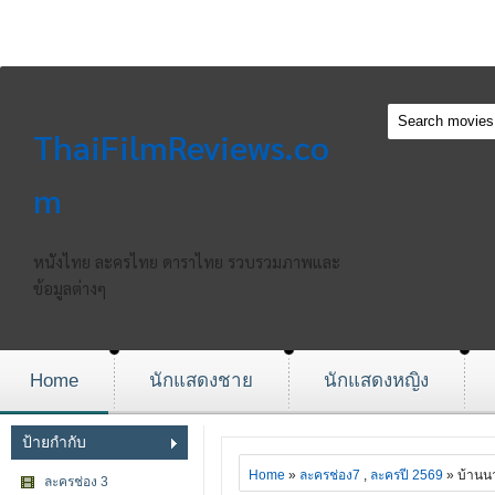
ThaiFilmReviews.co
m
หนังไทย ละครไทย ดาราไทย รวบรวมภาพและ
ข้อมูลต่างๆ
Home
นักแสดงชาย
นักแสดงหญิง
ป้ายกำกับ
Home
»
ละครช่อง7
,
ละครปี 2569
» บ้านน
ละครช่อง 3