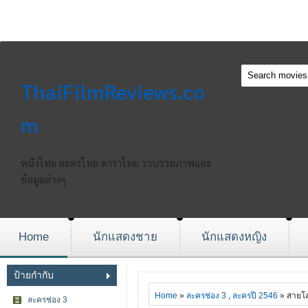
ThaiFilmReviews.co
m
หนังไทย ละครไทย ดาราไทย รวบรวมภาพและ
ข้อมูลต่างๆ
Home
นักแสดงชาย
นักแสดงหญิง
ป้ายกำกับ
Home
»
ละครช่อง 3
,
ละครปี 2546
» สายโ
ละครช่อง 3