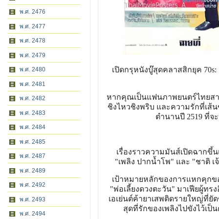
พ.ศ. 2476
พ.ศ. 2477
พ.ศ. 2478
พ.ศ. 2479
เปิดกรุหนังบู๊สุดคลาสสิกยุค 70s:
พ.ศ. 2480
พ.ศ. 2481
หากคุณเป็นแฟนภาพยนตร์ไทยสายแอ็
พ.ศ. 2482
ชิงไหวชิงพริบ และความรักที่เส้นข
พ.ศ. 2483
ตำนานปี 2519 ที่จ
พ.ศ. 2484
พ.ศ. 2485
เรื่องราวความมันส์เปิดฉากขึ้น
พ.ศ. 2487
"เพลิง ปากน้ำโพ" และ "ชาติ 
พ.ศ. 2489
เป้าหมายหลักของการแหกคุกของ "
พ.ศ. 2492
"พ่อเลี้ยงดวงตะวัน" มาเฟียผู้ท
เอเย่นต์ค้ายาเสพติดรายใหญ่ที่ยัดข
พ.ศ. 2493
สุดที่รักของเพลิงไปขังไว้เ
พ.ศ. 2494