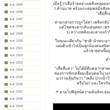
เมื่อรู้ว่าเสือร้ายอย่างเพลิงหลุด
พ.ศ. 2495
1 ล้านบาท พร้อมระดมพลมือสังหา
พ.ศ. 2496
"เสือสี
พ.ศ. 2497
ท่ามกลางการถูกไล่ล่า เพลิงกลับ
พ.ศ. 2498
แต่โชคชะตากลับเล่นตลก เพราะ
ระหว่างเพลิงและดวงแก้วจ
พ.ศ. 2499
ในขณะเดียวกัน "ชาติ เจ้าพระยา" 
พ.ศ. 2500
แฝงตัวเข้าไปเป็นลูกน้องคนสนิทขอ
พ.ศ. 2501
แล้วชายคนนี้อย
พ.ศ. 2502
ทำ
พ.ศ. 2503
"เสือสี่แคว" ไม่ได้มีดีแค่ฉากส
พ.ศ. 2504
ของการหักเหลี่ยมเฉือนคมในวงกา
พ.ศ. 2505
มาร่วมลุ้นกันว่า "เพลิง ปากน้
หรือไม่? และใครกัน
พ.ศ. 2506
พ.ศ. 2507
📌 ตามไปพิสูจน์ความมันส์ทะลุจอ
พ.ศ. 2508
พ.ศ. 2509