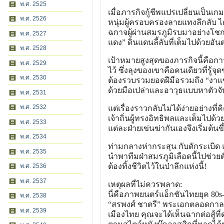
พ.ศ. 2525
เมื่อภารกิจกู้ชีพแปรเปลี่ยนเป็นเกม
พ.ศ. 2526
หนุ่มผู้ครอบครองลายแทงลึกลับ ได
ฉกาจผู้ผ่านสมรภูมิรบมาอย่างโชกโ
พ.ศ. 2527
แดง” ดินแดนลี้ลับที่เต็มไปด้วยอัน
พ.ศ. 2528
เป้าหมายสูงสุดของภารกิจนี้คือการ
พ.ศ. 2529
ไว้ ซึ่งลุงของเขาคือคนเดียวที่รู้จุ
พ.ศ. 2530
ต้องรวบรวมยอดฝีมือรวมถึง “งาแซ”
ด้วยมือเปล่าและอาวุธแบบหาตัวจับ
พ.ศ. 2531
พ.ศ. 2532
แต่เรื่องราวกลับไม่ได้ง่ายอย่างที่
เจ้าถิ่นผู้ทรงอิทธิพลและเต็มไปด้
พ.ศ. 2533
แต่ละฝ่ายเข่นฆ่ากันเองจึงเริ่มต้นขึ
พ.ศ. 2534
ท่ามกลางห่ากระสุน กับดักระเบิด
พ.ศ. 2535
นำพาทีมฝ่าสมรภูมิเลือดนี้ไปช่ว
ต้องทิ้งชีวิตไว้ในป่าลึกแห่งนี้!
พ.ศ. 2536
พ.ศ. 2537
เหตุผลที่ไม่ควรพลาด:
นี่คือภาพยนตร์แอ็กชันไทยยุค 80s
พ.ศ. 2538
“สรพงศ์ ชาตรี” พระเอกตลอดกาล 
พ.ศ. 2539
เมืองไทย คุณจะได้เห็นฉากต่อสู้ที