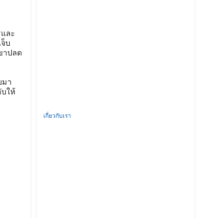
ารและ
จ็บ
เขาปลด
บมา
บให้
เกี่ยวกับเรา