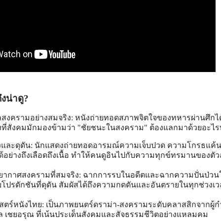
ึงน่าดู?
งครามอย่างสมจริง: หนังถ่ายทอดสภาพจิตใจของทหารผ่านศึกได
องที่สังคมมักมองข้ามว่า "ชัยชนะในสงคราม" ต้องแลกมาด้วยอะไร
และดุดัน: นักแสดงถ่ายทอดอารมณ์ความเจ็บปวด ความโกรธแค้
ย่างถึงเลือดถึงเนื้อ ทำให้คนดูอินไปกับความทุกข์ทรมานของตั
ยากาศสงครามที่สมจริง: ฉากการรบในอดีตและฉากความปั่นป่วน
วยโปรดักชันที่ดุดัน สัมผัสได้ถึงความกดดันและอันตรายในทุกช่วงเ
สตร์หนังไทย: เป็นภาพยนตร์ดราม่า-สงครามระดับคลาสสิกจากผู้ก
มพล เชยอรุณ ที่เน้นประเด็นสังคมและสัจธรรมชีวิตอย่างแหลมคม