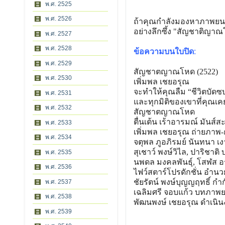
พ.ศ. 2525
พ.ศ. 2526
ถ้าคุณกำลังมองหาภาพยนตร์
อย่างลึกซึ้ง "สัญชาติญา
พ.ศ. 2527
พ.ศ. 2528
ข้อความบนใบปิด
:
พ.ศ. 2529
สัญชาตญาณโหด (2522)
พ.ศ. 2530
เพิ่มพล เชยอรุณ
จะทำให้คุณลืม “ชีวิตบัดซ
พ.ศ. 2531
และทุกมิติของเขาที่คุณเ
พ.ศ. 2532
สัญชาตญาณโหด
ตื่นเต้น เร้าอารมณ์ มันส์ส
พ.ศ. 2533
เพิ่มพล เชยอรุณ ถ่ายภาพ
พ.ศ. 2534
จตุพล ภูอภิรมย์ นันทนา เ
สุเชาว์ พงษ์วิไล, ปาริชาติ บ
พ.ศ. 2535
นพดล มงคลพันธุ์, โสฬส อ
พ.ศ. 2536
ไฟว์สตาร์โปรดักชั่น อำน
ชัยรัตน์ พงษ์บุญญฤทธิ์ กำก
พ.ศ. 2537
เฉลิมศรี จอบแก้ว บทภาพย
พ.ศ. 2538
พัฒนพงษ์ เชยอรุณ ดำเนิ
พ.ศ. 2539