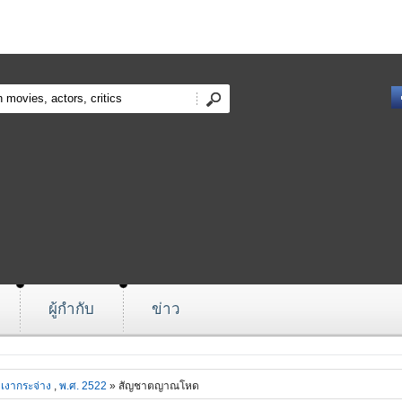
ผู้กำกับ
ข่าว
เงากระจ่าง
,
พ.ศ. 2522
» สัญชาตญาณโหด