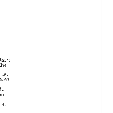
้อย่าง
บ้าง
น และ
วละคร
ใน
วลา
ำกับ