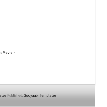
t Movie »
ates
Published..
Gooyaabi Templates