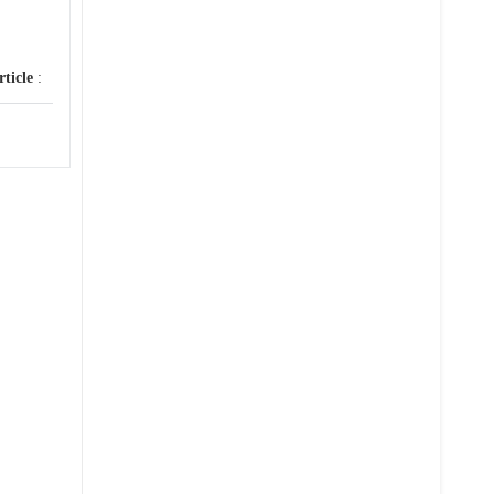
rticle
: