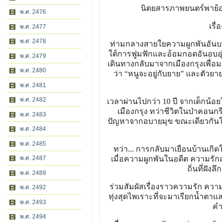
นิตยสารภาพยนตร์พาย้
พ.ศ. 2476
เรื่
พ.ศ. 2477
พ.ศ. 2478
ท่ามกลางสายใยความผูกพันอันบริ
ใต้การฟูมฟักและอ้อมกอดอันอบอุ่น
พ.ศ. 2479
เดินทางกลับมาจากเมืองกรุงเพื่อ
พ.ศ. 2480
ว่า “หนูจะอยู่กับยาย” และตัวยา
พ.ศ. 2481
พ.ศ. 2482
เวลาผ่านไปกว่า 10 ปี จากเด็กน้อ
เมืองกรุง ทว่าชีวิตในป่าคอนกร
พ.ศ. 2483
ปัญหาจากอบายมุข ขณะเดียวกันใ
พ.ศ. 2484
พ.ศ. 2485
ทว่า... การกลับมาเยือนบ้านเกิ
พ.ศ. 2487
เมื่อความผูกพันในอดีต ความรักส
ถิ่นที่ฝังล
พ.ศ. 2489
ร่วมสัมผัสเรื่องราวความรัก ความ
พ.ศ. 2492
ทุ่งสุดไพเราะที่จะมาเรียกน้ำตา
พ.ศ. 2493
คำ
พ.ศ. 2494