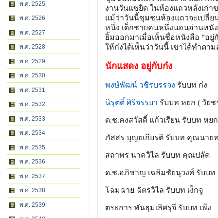
พ.ศ. 2525
งานวันแซยิด ในห้องแถวหลังเก่าข
แม้ว่าวันนี้ชุมชนห้องแถวจะเปลี
พ.ศ. 2526
หนึ่ง เด็กชายคนหนึ่งนอนอ่านหนัง
พ.ศ. 2527
ยิ้มออกมาเมื่อเห็นชื่อหนังสือ “
ให้ก๋งได้เห็นว่าวันนี้ เขาได้ทำตาม
พ.ศ. 2528
พ.ศ. 2529
นักแสดง อยู่กับก๋ง
พ.ศ. 2530
พงษ์พัฒน์ วชิรบรรจง
รับบท ก๋ง
พ.ศ. 2531
นิรุตติ์ ศิริจรรยา
รับบท หยก ( วัยช
พ.ศ. 2532
พ.ศ. 2533
ด.ช.คงสวัสดิ์ แก้วเรียน รับบท หยก (
พ.ศ. 2534
ภัสสร บุญยเกียรติ รับบท คุณนาย
พ.ศ. 2535
สถาพร นาควิไล รับบท คุณปลัด
พ.ศ. 2536
ด.ช.อภิชาญ เฉลิมชัยนุวงศ์ รับบท
พ.ศ. 2537
โฉมฉาย ฉัตรวิไล รับบท เง็กจู
พ.ศ. 2538
พ.ศ. 2539
ตระการ พันธุมเลิศรุจี รับบท เพ้ง