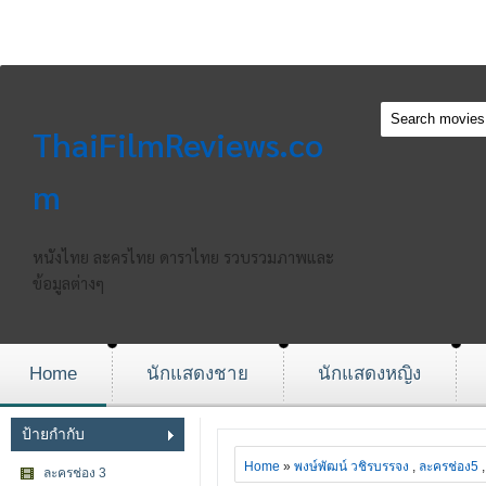
ThaiFilmReviews.co
m
หนังไทย ละครไทย ดาราไทย รวบรวมภาพและ
ข้อมูลต่างๆ
Home
นักแสดงชาย
นักแสดงหญิง
ป้ายกำกับ
Home
»
พงษ์พัฒน์ วชิรบรรจง
,
ละครช่อง5
ละครช่อง 3