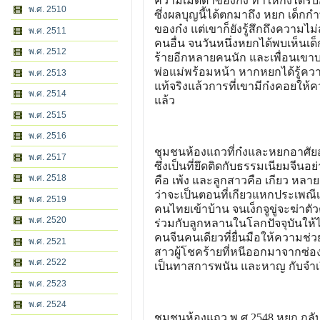
ความเมตตาของก๋ง ทำให้ก๋งได้รับ
พ.ศ. 2510
ซึ่งผลบุญนี้ได้ตกมาถึง หยก เด็กกำ
ของก๋ง แต่เขาก็ยังรู้สึกถึงความ
พ.ศ. 2511
คนอื่น จนวันหนึ่งหยกได้พบเห็นเด็ก
พ.ศ. 2512
ร้ายอีกหลายคนนัก และเพื่อนเขาบ
พ่อแม่พร้อมหน้า หากหยกได้รู้ความ
พ.ศ. 2513
แท้จริงแล้วการที่เขามีก๋งคอยให้ค
พ.ศ. 2514
แล้ว
พ.ศ. 2515
พ.ศ. 2516
ชุมชนห้องแถวที่ก๋งและหยกอาศัยอยู
พ.ศ. 2517
ซึ่งเป็นที่ยึดติดกับธรรมเนียมจีน
พ.ศ. 2518
คือ เพ้ง และลูกสาวคือ เกียว หลายค
ว่าจะเป็นตอนที่เกียวแหกประเพณีเ
พ.ศ. 2519
คนไทยเข้าบ้าน จนเง็กจูขู่จะฆ่าตัว
พ.ศ. 2520
ร่วมกับลูกหลานในโลกปัจจุบันให้ได
คนจีนคนเดียวที่ยื่นมือให้ความช่วย
พ.ศ. 2521
สาวผู้โชคร้ายที่หนีออกมาจากซ่อ
พ.ศ. 2522
เป็นทาสการพนัน และหาญ กับจำเรี
พ.ศ. 2523
พ.ศ. 2524
ชุมชนห้องแถว พ.ศ.2548 หยก กลั