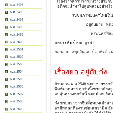
เรื่องราวความรักระหว่างยายกับ
พ.ศ. 2495
อดีตจะนำพาไปสู่บทสรุปอย่างไร?
พ.ศ. 2496
รับชมภาพยนตร์ไทยในตำนาน
พ.ศ. 2497
อยู่กับยาย - หน
พ.ศ. 2498
พระนครฟิลม์ 
พ.ศ. 2499
พ.ศ. 2500
บทประพันธ์ หยก บูรพา
พ.ศ. 2501
ออกอากาศทุกวัน เสาร์-อาทิตย์ เ
พ.ศ. 2502
พ.ศ. 2503
เรื่องย่อ อยู่กับก๋ง
พ.ศ. 2504
พ.ศ. 2505
บ้านสวน พ.ศ.2548 หยก ชายชราวั
พ.ศ. 2506
พิมพ์มากมาย ทุกวันนี้เขาอาศัยอ
อบอุ่นอย่างทุกวันนี้ หยกมักจะย้อนค
พ.ศ. 2507
พ.ศ. 2508
ก๋ง ชายชราชาวจีนที่อพยพเข้ามาป
อาชีพหลักคืองานซ่อมเซรามิค อันเ
พ.ศ. 2509