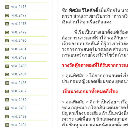
พ.ศ. 2476
ชื่อ
พิศมัย วิไลศักดิ์
เป็นชื่อจริง น
พ.ศ. 2477
ดารา ส่วนเราเขาเรียกว่า "ดาราเง
เงินล้านได้ทุกเรื่องที่แสดง
พ.ศ. 2478
พี่เริ่มเป็นนางเอกตั้งแต่เรื่องแร
พ.ศ. 2479
ต้องการนางเอกที่รำได้ พอดีกับ
พ.ศ. 2480
เจ้าของบทประพันธ์ ก็รู้ว่าเราร
วงการภาพยนตร์มาตลอด ส่วนงานอื่น ๆ
พ.ศ. 2481
ภาพยนตร์ฉายก็จะมีรำโชว์หน้าม่า
พ.ศ. 2482
รางวัลตุ๊กตาทองที่ได้รับจากการ
พ.ศ. 2483
พ.ศ. 2484
< คุณพิศมัย > ได้จากภาพยนตร์เร
ประกอบหญิงยอดเยี่ยมของ ยุทธนา มุ
พ.ศ. 2485
พ.ศ. 2487
เป็นนางเอกมาทั้งหมดกี่เรื่อง
พ.ศ. 2489
< คุณพิศมัย > คิดว่าเป็นร้อย ๆ เรื
ของ กฤษณา อโศกสิน แต่หลายครั้
พ.ศ. 2492
ปัญหาเรื่องของเสียง ถ้าเป็นหนังนี่
พ.ศ. 2493
เพราะ แต่เพื่อน ๆ นักแสดงหลายคนก
เริ่มชินหู พอมาเล่นหนังก็เลยต้อง
พ.ศ. 2494