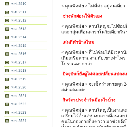
พ.ศ. 2510
< คุณพิศมัย > ไม่มีค่ะ อยู่คนเดียว
พ.ศ. 2511
ช่วงพักผ่อนให้ตัวเอง
พ.ศ. 2512
< คุณพิศมัย > ส่วนใหญ่จะไปช้อปปิ้
พ.ศ. 2513
และกลุ่มเพื่อนดาราในวัยเดียวกัน
พ.ศ. 2514
เล่นกีฬาบ้างไหม
พ.ศ. 2515
< คุณพิศมัย > ก็ไม่ค่อยได้มีเวลาน
พ.ศ. 2516
เติมเสริมความงามกับเขาเท่าไหร
พ.ศ. 2517
โบราณมากกว่า
พ.ศ. 2518
ปัจจุบันก็ยังดูไม่ค่อยเปลี่ยนแปลงเ
พ.ศ. 2519
< คุณพิศมัย > จะเช็คร่างกายทุก 2-
พ.ศ. 2520
สม่ำเสมอค่ะ
พ.ศ. 2521
กิจวัตรประจำวันมีอะไรบ้าง
พ.ศ. 2522
< คุณพิศมัย > ส่วนใหญ่เป็นงานละ
พ.ศ. 2523
เตรียมไว้ตั้งแต่ช่วงกลางเดือนเล
พ.ศ. 2524
คนในกองถ่ายก็แซวว่า มาช่วยจัดไ