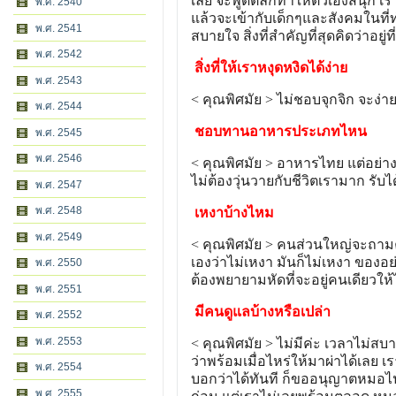
เลย จะพูดตลกทำให้ตัวเองสนุก เรา
พ.ศ. 2540
แล้วจะเข้ากับเด็กๆและสังคมในที่
พ.ศ. 2541
สบายใจ สิ่งที่สำคัญที่สุดคิดว่าอยู่
พ.ศ. 2542
สิ่งที่ให้เราหงุดหงิดได้ง่าย
พ.ศ. 2543
< คุณพิศมัย > ไม่ชอบจุกจิก จะง่
พ.ศ. 2544
ชอบทานอาหารประเภทไหน
พ.ศ. 2545
พ.ศ. 2546
< คุณพิศมัย > อาหารไทย แต่อย่างอ
ไม่ต้องวุ่นวายกับชีวิตเรามาก รับ
พ.ศ. 2547
พ.ศ. 2548
เหงาบ้างไหม
พ.ศ. 2549
< คุณพิศมัย > คนส่วนใหญ่จะถามคำน
เองว่าไม่เหงา มันก็ไม่เหงา ของอย่า
พ.ศ. 2550
ต้องพยายามหัดที่จะอยู่คนเดียวให้
พ.ศ. 2551
มีคนดูแลบ้างหรือเปล่า
พ.ศ. 2552
พ.ศ. 2553
< คุณพิศมัย > ไม่มีค่ะ เวลาไม่ส
ว่าพร้อมเมื่อไหร่ให้มาผ่าได้เลย 
พ.ศ. 2554
บอกว่าได้ทันที ก็ขออนุญาตหมอไป
พ.ศ. 2555