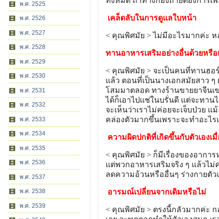
ทั้งหมด ถ้าทางกองถ่ายต้องการเพิ
พ.ศ. 2525
เคล็ดลับในการดูแลใบหน้า
พ.ศ. 2526
พ.ศ. 2527
< คุณพิศมัย > ไม่มีอะไรมากค่ะ หล
พ.ศ. 2528
ทานอาหารเสริมอย่างอื่นด้วยหรือ
พ.ศ. 2529
< คุณพิศมัย > จะเป็นคนที่ทานฮอร
พ.ศ. 2530
แล้ว ตอนที่เป็นนางเอกสมัยสาว ๆ 
โสมมาตลอด ทางร้านขายยาจีนเขาจ
พ.ศ. 2531
ได้ก็เอาไปแช่ในบรั่นดี แต่จะทาน
พ.ศ. 2532
จะเห็นว่าเราไม่ค่อยจะเจ็บป่วย แม
คล่องตัวมากขึ้นเพราะจะทำอะไร
พ.ศ. 2533
พ.ศ. 2534
ความผิดปกติที่เกิดขึ้นกับตัวเองเมื
พ.ศ. 2535
< คุณพิศมัย > ก็มีเรื่องของอากา
พ.ศ. 2536
แต่พวกอาหารเสริมจริง ๆ แล้วไม่
ลดความอ้วนหรืออื่นๆ ร่างกายตัว
พ.ศ. 2537
พ.ศ. 2538
อารมณ์เปลี่ยนจากเดิมหรือไม่
พ.ศ. 2539
< คุณพิศมัย > ตรงนี้กลัวมากค่ะ