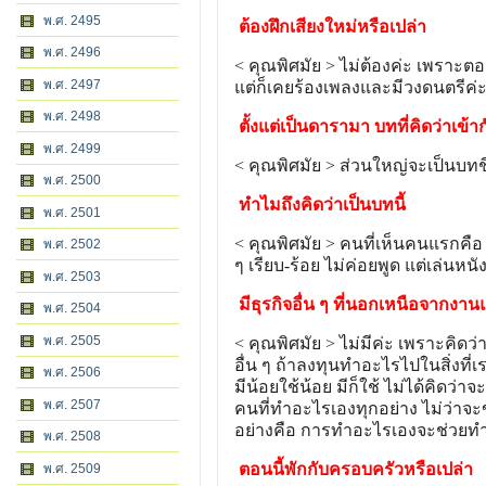
พ.ศ. 2495
ต้องฝึกเสียงใหม่หรือเปล่า
พ.ศ. 2496
< คุณพิศมัย > ไม่ต้องค่ะ เพราะตอ
พ.ศ. 2497
แต่ก็เคยร้องเพลงและมีวงดนตรีค่ะ 
พ.ศ. 2498
ตั้งแต่เป็นดารามา บทที่คิดว่าเข้าก
พ.ศ. 2499
< คุณพิศมัย > ส่วนใหญ่จะเป็นบทชี
พ.ศ. 2500
ทำไมถึงคิดว่าเป็นบทนี้
พ.ศ. 2501
< คุณพิศมัย > คนที่เห็นคนแรกคือ 
พ.ศ. 2502
ๆ เรียบ-ร้อย ไม่ค่อยพูด แต่เล่นห
พ.ศ. 2503
มีธุรกิจอื่น ๆ ที่นอกเหนือจากงา
พ.ศ. 2504
พ.ศ. 2505
< คุณพิศมัย > ไม่มีค่ะ เพราะคิด
อื่น ๆ ถ้าลงทุนทำอะไรไปในสิ่งที่เร
พ.ศ. 2506
มีน้อยใช้น้อย มีก็ใช้ ไม่ได้คิดว่า
พ.ศ. 2507
คนที่ทำอะไรเองทุกอย่าง ไม่ว่าจะข
อย่างคือ การทำอะไรเองจะช่วยทำ
พ.ศ. 2508
ตอนนี้พักกับครอบครัวหรือเปล่า
พ.ศ. 2509