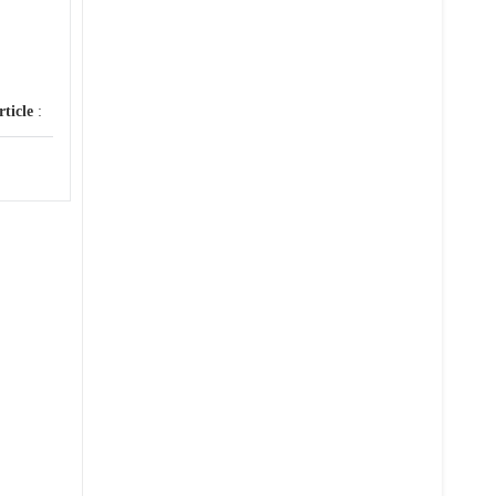
rticle
: