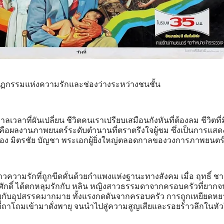
าฏกรรมแห่งความรักและช่องว่างระหว่างชนชั้น
าที่ผันเปลี่ยน ชีวิตคนเราเปรียบเสมือนกังหันที่ต้องลม ชีวิตที่มี
นี่คือผลงานภาพยนตร์ระดับตำนานที่ตราตรึงใจผู้ชม ซึ่งเป็นการแสด
ของ มิตรชัย บัญชา พระเอกผู้ยิ่งใหญ่ตลอดกาลของวงการภาพยนตร
าวความรักที่ถูกขีดคั่นด้วยกำแพงแห่งฐานะทางสังคม เมื่อ ฤทธิ์ ชา
งศักดิ์ ได้ตกหลุมรักกับ หลิน หญิงสาวธรรมดาจากครอบครัวที่ยากจ
ชิญกับอุปสรรคมากมาย ทั้งแรงกดดันจากครอบครัว การถูกเหยียดห
่ถาโถมเข้ามาดั่งพายุ จนนำไปสู่ความสูญเสียและรอยร้าวลึกในหั