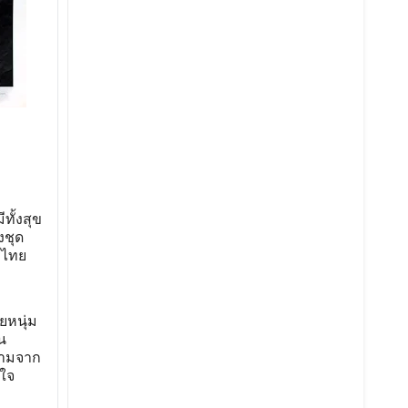
ทั้งสุข
งชุด
์ไทย
ยหนุ่ม
น
ยามจาก
วใจ