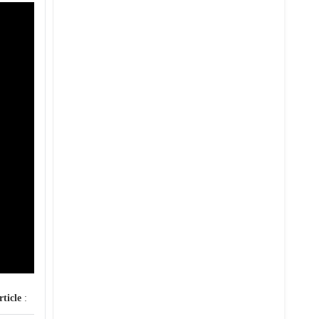
rticle
: