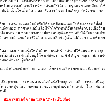
ค่ในสนามรบ... อดีตทหารกล้าและนักรบเดนตายผู้ชำนาญการรบทุก
รับบทโดย สรพงษ์ ชาตรี) หวังจะหันหลังให้ความรุนแรงและกลับมาใช้
ับไม่เป็นใจ เมื่อ "หน่วยล่าสังหาร" ของฝ่ายศัตรูทมิฬยังคงตามล่
การทรมานและบีบบังคับให้จ่าเพลิงยอมเผย "รหัสและจุดที่ตั้งสำ
เงินทองมหาศาล แต่มีหรือที่หัวใจรักชาติอันเด็ดเดี่ยวของเสือร้าย
ห้คนทรมาน ท่ามกลางการปะทะอันดุเดือด จ่าเพลิงได้รับความช่ว
้านชายป่าและ "ดาร์วิน" ชายหนุ่มลึกลับผู้เต็มไปด้วยความแค้นต่
ดฉากสงครามครั้งใหม่ เมื่อพวกเหล่าร้ายหันไปใช้แผนสกปรก บุก
ธิ์เป็นตัวประกันเพื่อล่อให้จ่าเพลิงปรากฏตัว! สัญชาตญาณนักรบจึ
นแผ่นดินและผู้บริสุทธิ์...
องชาติและช่วยชาวบ้านได้สำเร็จหรือไม่? หรือเขาต้องสังเวยชีวิ
เบิดภูเขาเผากระท่อมตามสไตล์หนังไทยยุคคลาสสิก การดวลปืนสุ
ร่วมพิสูจน์ความเด็ดเดี่ยวของลูกผู้ชายชื่อ "จ่าเพลิง" ในภาพยนตร์
นนี้!
ชมภาพยนตร์ ชาติอำมหิต (2531) เต็มเรื่อง