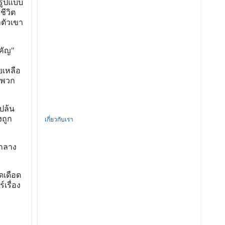
รูปแบบ
ชีวิต
าตัวเขา
คัญ"
ยเหลือ
อพวก
ปล้น
งถูก
เกี่ยวกับเรา
ตกลาง
ดเดือด
เรื่อง