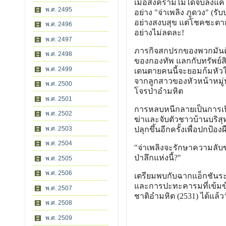
เมื่อสงครามไม่ได้จบลงแ
พ.ศ. 2495
อย่าง "จ่าเพลิง ภูดวง" (
อย่างสงบสุข แต่โชคชะตากล
พ.ศ. 2496
อย่างไม่ลดละ!
พ.ศ. 2497
ภารกิจสกปรกของพวกมันคือ
พ.ศ. 2498
ของกองทัพ แลกกับทรัพย์สิน
พ.ศ. 2499
เดนตายคนนี้จะยอมก้มหัวใ
จากลูกสาวของหัวหน้าหมู่บ
พ.ศ. 2500
โจรป่าอำมหิต
พ.ศ. 2501
การหลบหนีกลายเป็นการเปิ
พ.ศ. 2502
ฆ่าและจับตัวชาวบ้านบริสุท
พ.ศ. 2503
ปลุกขึ้นอีกครั้งเพื่อปกป้องผื
พ.ศ. 2504
"จ่าเพลิงจะรักษาความลับข
ป่าลึกแห่งนี้?"
พ.ศ. 2505
พ.ศ. 2506
เตรียมพบกับฉากแอ็กชันระ
และการปะทะคารมที่เข้มข้น 
พ.ศ. 2507
ชาติอำมหิต (2531) ได้แล้ววั
พ.ศ. 2508
พ.ศ. 2509