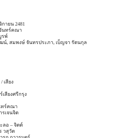
ิกายน 2481
จันทร์คณา
รพ์
น์, สมพงษ์ จันทรประภา, เบ็ญจา รัตนกุล
/ เสียง
์เสียงศรีกรุง
์
จันทร์คณา
ารเจนจิต
ชะลอ – จิตต์
ร วสุวัต
ารถ ถาวรบุตร์