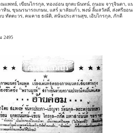
ณแพทย์, เขียนไกรกุล, ทองอ่อน ยุกตะนันทน์, ถนอม จารุจินดา, แ
ิน, ขุนนรนารถเกษม, แสร์ มาลัยแก้ว, พงษ์ ลิ้มสวัสดิ์, ส่งศรียอนสั
ชอบ ทัตตะวร, คมคาย ธณัติ, สนั่นประสานสุข, เอิบไกรกุล, ภักดี
ม 2495