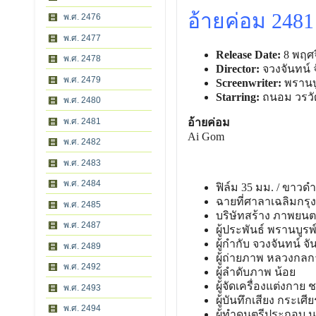
อ้ายค่อม 2481
พ.ศ. 2476
พ.ศ. 2477
Release Date:
8 พฤศจ
พ.ศ. 2478
Director:
จวงจันทน์ 
พ.ศ. 2479
Screenwriter:
พรานบู
Starring:
ถนอม วรวัฒ
พ.ศ. 2480
พ.ศ. 2481
อ้ายค่อม
Ai Gom
พ.ศ. 2482
พ.ศ. 2483
พ.ศ. 2484
ฟิล์ม 35 มม. / ขาวดํา 
ฉายที่ศาลาเฉลิมกรุง
พ.ศ. 2485
บริษัทสร้าง ภาพยนตร
พ.ศ. 2487
ผู้ประพันธ์ พรานบูรพ
ผู้กํากับ จวงจันทน์ 
พ.ศ. 2489
ผู้ถ่ายภาพ หลวงกลก
พ.ศ. 2492
ผู้ลําดับภาพ น้อย
ผู้จัดเครื่องแต่งกาย 
พ.ศ. 2493
ผู้บันทึกเสียง กระเศีย
พ.ศ. 2494
ผู้ทําดนตรีประกอบ น