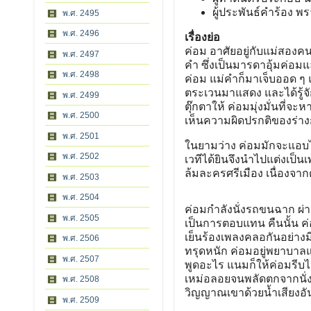
ผู้ประพันธ์คําร้อง พร
พ.ศ. 2495
พ.ศ. 2496
เรื่องย่อ
ค่อม อาศัยอยู่กับแม่สองค
พ.ศ. 2497
คํา ซึ่งเป็นมารดาอุ้มค่อ
พ.ศ. 2498
ค่อม แม่คําก็มาเจ็บออด ๆ
ตระเวนมาแสดง และได้รู้จั
พ.ศ. 2499
ตุ๊กตาให้ ค่อมมุ่งมั่นที่จ
พ.ศ. 2500
เห็นความผิดปรกติของร่าง
พ.ศ. 2501
ในยามว่าง ค่อมมักจะแอบไปเ
พ.ศ. 2502
เวทีได้ยินจึงนําไปแต่งเ
ล้มละครศรีเมือง เนื่องจา
พ.ศ. 2503
พ.ศ. 2504
ค่อมกําลังนั่งรถขนฉาก ผ่า
พ.ศ. 2505
เป็นการตอบแทน คืนนั้น ค่อ
เย็นร้องเพลงคลอกันอย่างม
พ.ศ. 2506
ทรุดหนัก ค่อมอยู่พยาบาลแม
พ.ศ. 2507
พูดอะไร แนมก็ให้ค่อมรีบไ
เหม่อลอยจนพลัดตกจากนั่งร
พ.ศ. 2508
วิญญาณเขาด้วยน้ำเสียงอั
พ.ศ. 2509