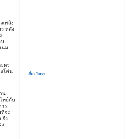
งเพลิง
าร หลัง
ง
อบ
 แนม
รละคร
างโค่น
เกี่ยวกับเรา
้าน
ิทย์กับ
าการ
ที่จะ
 จึง
วง