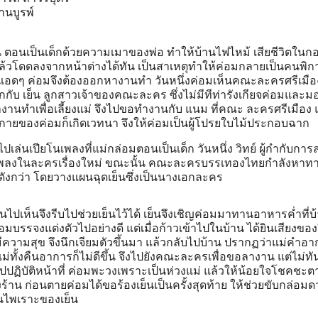
านบูรพ์
น ตอนเป็นเด็กด้วยความเมาของพ่อ ทําให้บ้านไฟไหม้ เสียชีวิตในกอ
มแล้วโดดลงจากหน้าต่างได้ทัน เป็นสาเหตุทําให้ค่อมกลายเป็นคนพิก
 แอดๆ ค่อมจึงต้องออกหางานทํา วันหนึ่งค่อมเห็นคณะละครศรีเมือ
กกับ เย็น ลูกสาวเจ้าของคณะละคร ซึ่งไม่มีทีท่ารังเกียจค่อมและม
ะหางานทําเพื่อเลี้ยงแม่ จึงไปขอทํางานกับ แนม ที่คณะ ละครศรีเมือง
กายของค่อมก็เกิดเวทนา จึงให้ค่อมเป็นผู้โปรยใบไม้ประกอบฉาก
ล่นเปียโนเพลงที่แม่กล่อมตอนเป็นเด็ก วันหนึ่ง วิทย์ ผู้กํากับกา
ป็นเพลงในละครเรื่องใหม่ ขณะนั้น คณะละครบรรเทองไทยกําลังหาท
กดังกว่า โดยวางแผนฉุดเย็นซึ่งเป็นนางเอกละคร
นไปเห็นจึงรีบไปช่วยเย็นไว้ได้ เย็นจึงเชิญค่อมมาทานอาหารค่ำที่บ
มบรรจงแต่งตัวไปอย่างดี แต่เมื่อก้าวเข้าไปในบ้าน ได้ยินเสียงของว
ีความสุข จึงนึกเจียมตัวขึ้นมา แล้วกลับไปบ้าน ปรากฏว่าแม่คําอ
่ทั้งคืนอาการก็ไม่ดีขึ้น จึงไปยังคณะละครเพื่อขอลางาน แต่ไม่ทัน
ปปฏิบัติหน้าที่ ค่อมพะวงเพราะเป็นห่วงแม่ แล้วให้น้อยใจโชคชะตา
้าน ก่อนตายค่อมได้ขอร้องเย็นเป็นครั้งสุดท้าย ให้ช่วยขับกล่อมด
นไพเราะของเย็น