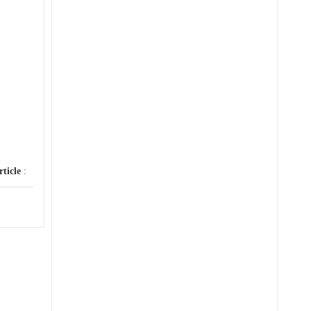
rticle
: