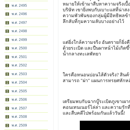
หมายให้เข้ามาสืบหาความจริงเบื้อ
พ.ศ. 2495
บริษัท เขายิ่งพบกับเบาะแสที่น่า
พ.ศ. 2496
ความพัวพันของกลุ่มผู้มีอิทธิพลข
ลึกลับที่กุมความลับบางอย่างไว้
พ.ศ. 2497
พ.ศ. 2498
พ.ศ. 2499
แต่ยิ่งใกล้ความจริง อันตรายก็ย
ด้วยระเบิด และปืนผาหน้าไม้เกิดข
พ.ศ. 2500
น้ำกลางทะเลพัทยา
พ.ศ. 2501
พ.ศ. 2502
พ.ศ. 2503
ใครคือหนอนบ่อนไส้ตัวจริง? สินค้
สามารถ "ผ่า" แผนการทรยศหักหลังร
พ.ศ. 2504
พ.ศ. 2505
พ.ศ. 2506
เตรียมพบกับฉากบู๊ระเบิดภูเขาเผา
คอนเทนเนอร์ไล่ล่า และความรักที่
พ.ศ. 2507
และสืบคดีไปพร้อมกันแล้ววันนี้!
พ.ศ. 2508
พ.ศ. 2509