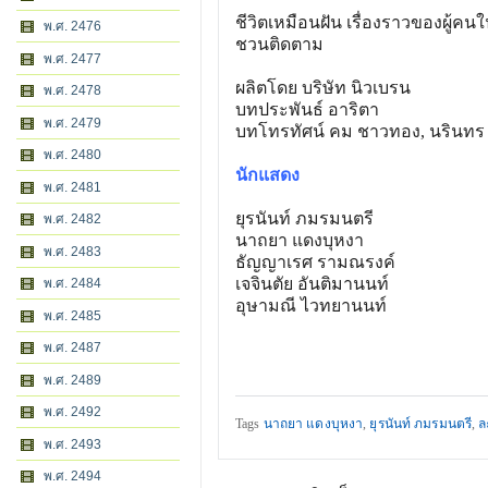
ชีวิตเหมือนฝัน เรื่องราวของผู้คนใ
พ.ศ. 2476
ชวนติดตาม
พ.ศ. 2477
ผลิตโดย บริษัท นิวเบรน
พ.ศ. 2478
บทประพันธ์ อาริตา
พ.ศ. 2479
บทโทรทัศน์ คม ชาวทอง, นรินทร
พ.ศ. 2480
นักแสดง
พ.ศ. 2481
ยุรนันท์ ภมรมนตรี
พ.ศ. 2482
นาถยา แดงบุหงา
พ.ศ. 2483
ธัญญาเรศ รามณรงค์
เจจินตัย อันติมานนท์
พ.ศ. 2484
อุษามณี ไวทยานนท์
พ.ศ. 2485
พ.ศ. 2487
พ.ศ. 2489
พ.ศ. 2492
Tags
นาถยา แดงบุหงา
,
ยุรนันท์ ภมรมนตรี
,
ล
พ.ศ. 2493
พ.ศ. 2494