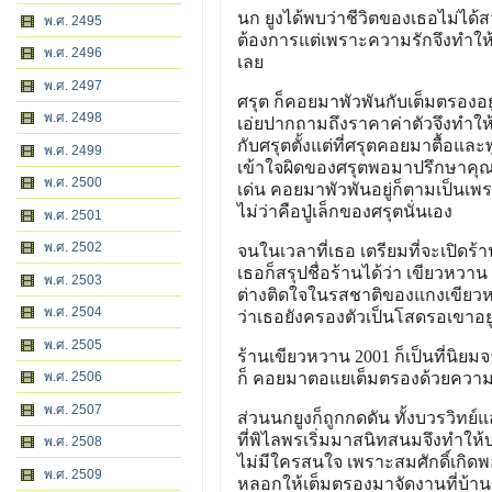
นก ยูงได้พบว่าชีวิตของเธอไม่ได
พ.ศ. 2495
ต้องการแต่เพราะความรักจึงทำให้
พ.ศ. 2496
เลย
พ.ศ. 2497
ศรุต ก็คอยมาพัวพันกับเต็มตรองอยู
พ.ศ. 2498
เอ่ยปากถามถึงราคาค่าตัวจึงทำให้
กับศรุตตั้งแต่ที่ศรุตคอยมาตื้อแล
พ.ศ. 2499
เข้าใจผิดของศรุตพอมาปรึกษาคุณยา
พ.ศ. 2500
เด่น คอยมาพัวพันอยู่ก็ตามเป็นเพร
ไม่ว่าคือปู่เล็กของศรุตนั่นเอง
พ.ศ. 2501
พ.ศ. 2502
จนในเวลาที่เธอ เตรียมที่จะเปิดร้
เธอก็สรุปชื่อร้านได้ว่า เขียวหวาน
พ.ศ. 2503
ต่างติดใจในรสชาติของแกงเขียวหว
พ.ศ. 2504
ว่าเธอยังครองตัวเป็นโสดรอเขาอยู
พ.ศ. 2505
ร้านเขียวหวาน 2001 ก็เป็นที่นิ
พ.ศ. 2506
ก็ คอยมาตอแยเต็มตรองด้วยความร
พ.ศ. 2507
ส่วนนกยูงก็ถูกกดดัน ทั้งบวรวิทย์
ที่พิไลพรเริ่มมาสนิทสนมจึงทำให้
พ.ศ. 2508
ไม่มีใครสนใจ เพราะสมศักดิ์เกิด
พ.ศ. 2509
หลอกให้เต็มตรองมาจัดงานที่บ้านขอ