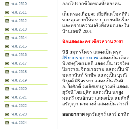
ออกไปจากชีวิตของทั้งสองคน
พ.ศ. 2510
พ.ศ. 2511
เต็มตรองเกือบจะ เสียทีแต่โชคดีที
ของคุณยายให้ทราบ ภายหลังเรื่องร
พ.ศ. 2512
และทราบความจริงทั้งหมดและในที่สุ
พ.ศ. 2513
บ้านเลขที่ 2001
พ.ศ. 2514
นักแสดงละคร เขียวหวาน 2001
พ.ศ. 2515
นิธิ สมุทรโคจร แสดงเป็น ศรุต
พ.ศ. 2516
สิริยากร พุกกะเวช
แสดงเป็น เต็ม
พิเชษฐไชย ผลดี แสดงเป็น บวรวิทย
พ.ศ. 2517
ปิยวรรณ จิตณาธรรม แสดงเป็น พ
พ.ศ. 2518
ชนกวนันท์ รักชีพ แสดงเป็น บุรณี
พ.ศ. 2519
นิรุตต์ ศิริจรรยา แสดงเป็น สันติ
อ. ยิ่งศักดิ์ จงเลิศเจษฏาวงษ์ แสดงเป็
พ.ศ. 2520
สุวัจนี ไชยมุสิก แสดงเป็น นกยูง
พ.ศ. 2521
มนตรี เจนอักษร แสดงเป็น สมศักดิ
อรัญญา นามวงศ์ แสดงเป็น สารภี
พ.ศ. 2522
ออกอากาศ
ทุกวันศุกร์ เสาร์ อาทิต
พ.ศ. 2523
พ.ศ. 2524