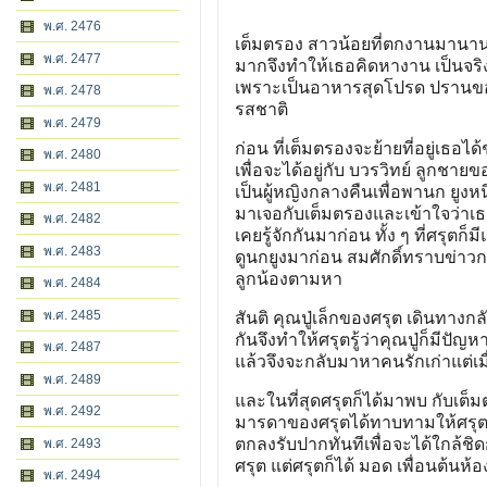
พ.ศ. 2476
เต็มตรอง สาวน้อยที่ตกงานมานาน
พ.ศ. 2477
มากจึงทำให้เธอคิดหางาน เป็นจริง
เพราะเป็นอาหารสุดโปรด ปรานของ
พ.ศ. 2478
รสชาติ
พ.ศ. 2479
ก่อน ที่เต็มตรองจะย้ายที่อยู่เธอได้
พ.ศ. 2480
เพื่อจะได้อยู่กับ บวรวิทย์ ลูกชา
พ.ศ. 2481
เป็นผู้หญิงกลางคืนเพื่อพานก ยูงหน
มาเจอกับเต็มตรองและเข้าใจว่าเธอท
พ.ศ. 2482
เคยรู้จักกันมาก่อน ทั้ง ๆ ที่ศรุตก็ม
พ.ศ. 2483
ดูนกยูงมาก่อน สมศักดิ์ทราบข่าวก
ลูกน้องตามหา
พ.ศ. 2484
พ.ศ. 2485
สันติ คุณปู่เล็กของศรุต เดินทาง
กันจึงทำให้ศรุตรู้ว่าคุณปู่ก็มีปัญ
พ.ศ. 2487
แล้วจึงจะกลับมาหาคนรักเก่าแต่เ
พ.ศ. 2489
และในที่สุดศรุตก็ได้มาพบ กับเต็ม
พ.ศ. 2492
มารดาของศรุตได้ทาบทามให้ศรุตเข้
ตกลงรับปากทันทีเพื่อจะได้ใกล้ชิด
พ.ศ. 2493
ศรุต แต่ศรุตก็ได้ มอด เพื่อนต้นห
พ.ศ. 2494