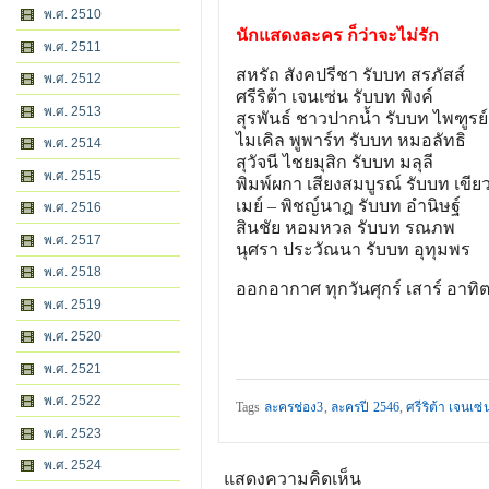
พ.ศ. 2510
นักแสดงละคร ก็ว่าจะไม่รัก
พ.ศ. 2511
สหรัถ สังคปรีชา รับบท สรภัสส์
พ.ศ. 2512
ศรีริต้า เจนเซ่น รับบท พิงค์
พ.ศ. 2513
สุรพันธ์ ชาวปากน้ำ รับบท ไพฑูรย์
ไมเคิล พูพาร์ท รับบท หมอลัทธิ
พ.ศ. 2514
สุวัจนี ไชยมุสิก รับบท มลุลี
พ.ศ. 2515
พิมพ์ผกา เสียงสมบูรณ์ รับบท เขีย
เมย์ – พิชญ์นาฎ รับบท อำนิษฐ์
พ.ศ. 2516
สินชัย หอมหวล รับบท รณภพ
พ.ศ. 2517
นุศรา ประวัณนา รับบท อุทุมพร
พ.ศ. 2518
ออกอากาศ ทุกวันศุกร์ เสาร์ อาทิตย
พ.ศ. 2519
พ.ศ. 2520
พ.ศ. 2521
พ.ศ. 2522
Tags
ละครช่อง3
,
ละครปี 2546
,
ศรีริต้า เจนเซ่
พ.ศ. 2523
พ.ศ. 2524
แสดงความคิดเห็น