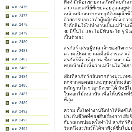
พิงค์ มีเพื่อนชายคนสนิทที่คบกัน
พ.ศ. 2476
สาว และเสนีย์พี่เขยคอยดูแลอยู่ห่
เหล้าหนักจนประสบอุบัติเหตุเสียช
พ.ศ. 2477
ด้วยการบอกว่าทำผู้หญิงท้อง ความผ
พ.ศ. 2478
จึงตัดสินใจไปทำงานเป็นแม่บ้านเ
30 ปีขึ้นไป และไม่มีพันธะใด ๆ พ
พ.ศ. 2479
เป็นตัวเอง
พ.ศ. 2480
สรภัสร์ เศรษฐีหนุ่มเจ้าของกิจก
พ.ศ. 2481
ความเป็นม่าย แต่เมื่อพิจารณาแล้วใ
พ.ศ. 2482
สรภัสร์ที่ท่าทีสุภาพ ซึ่งต่างจากน้อง
พบหน้าเมื่อเห็นว่าแม่บ้านไม่ใช่สา
พ.ศ. 2483
เดิมทีสรภัทร์กลับจากต่างประเทศเข
พ.ศ. 2484
ตกจากหอคอย และทุกคนก็สงสัยว่าเป็
พ.ศ. 2485
หลักฐานใด ๆ เอาผิดเขาได้ ลัทธิไ
ในดอกไม้เหล่านั้น เพื่อให้บริษัท
พ.ศ. 2487
ที่สุด
พ.ศ. 2489
ความ ตั้งใจทำงานจึงทำให้พิงค์ได้
พ.ศ. 2492
ประกันชีวิตที่คอยสืบเรื่องการเสี
พ.ศ. 2493
กับรณภพบ่อยครั้งทำให้ สรภัทร์คิด
วันหนึ่งสรภัสร์ก็ได้พาพิงค์ขึ้น
พ.ศ. 2494