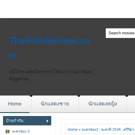
ThaiFilmReviews.co
m
หนังไทย ละครไทย ดาราไทย รวบรวมภาพและ
ข้อมูลต่างๆ
Home
นักแสดงชาย
นักแสดงหญิง
ป้ายกำกับ
Home
»
ละครช่อง3
,
ละครปี 2546
,
ศรีริต้
ละครช่อง 3