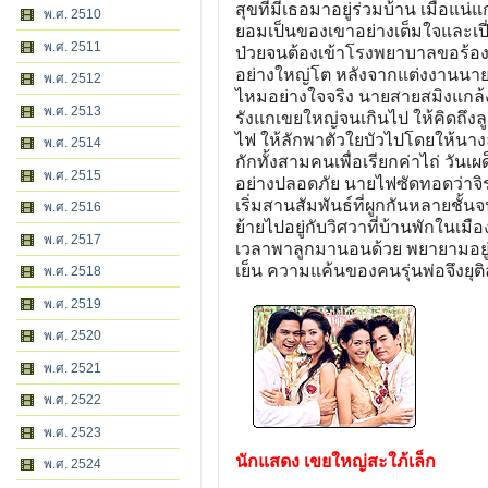
สุขที่มีเธอมาอยู่ร่วมบ้าน เมื่อแน
พ.ศ. 2510
ยอมเป็นของเขาอย่างเต็มใจและเปี่
พ.ศ. 2511
ป่วยจนต้องเข้าโรงพยาบาลขอร้องใ
อย่างใหญ่โต หลังจากแต่งงานนายสา
พ.ศ. 2512
ไหมอย่างใจจริง นายสายสมิงแกล้ง
พ.ศ. 2513
รังแกเขยใหญ่จนเกินไป ให้คิดถึงลู
ไฟ ให้ลักพาตัวใยบัวไปโดยให้น
พ.ศ. 2514
กักทั้งสามคนเพื่อเรียกค่าไถ่ ว
พ.ศ. 2515
อย่างปลอดภัย นายไฟซัดทอดว่าจิร
เริ่มสานสัมพันธ์ที่ผูกกันหลายชั้
พ.ศ. 2516
ย้ายไปอยู่กับวิศวาที่บ้านพักในเ
พ.ศ. 2517
เวลาพาลูกมานอนด้วย พยายามอยู
เย็น ความแค้นของคนรุ่นพ่อจึงยุ
พ.ศ. 2518
พ.ศ. 2519
พ.ศ. 2520
พ.ศ. 2521
พ.ศ. 2522
พ.ศ. 2523
นักแสดง เขยใหญ่สะใภ้เล็ก
พ.ศ. 2524