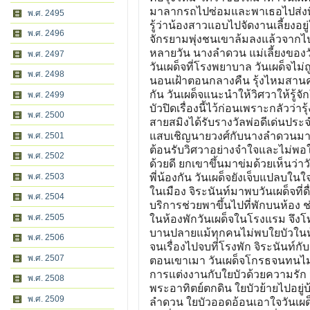
มาลากรถไปซ่อมและพาเธอไปส่งที่บ
พ.ศ. 2495
รู้ว่าน้องสาวแอบไปจัดงานเลี้ยงอย
พ.ศ. 2496
จักรยามพุ่งชนเขาล้มลงแล้วจากไ
หลายวัน นางลำดวน แม่เลี้ยงของว
พ.ศ. 2497
วันเผด็จที่โรงพยาบาล วันเผด็จไม
พ.ศ. 2498
นอนเฝ้าตอนกลางคืน รุ้งไหมสานค
กัน วันเผด็จแนะนำให้วิศวาให้รู้จ
พ.ศ. 2499
บัวปิดเรื่องนี้ไว้ก่อนเพราะกลัวว่
พ.ศ. 2500
สายสมิงได้รับรางวัลพ่อดีเด่นประจำ
แสบเชิญนายวงศ์กับนางลำดวนมาร่
พ.ศ. 2501
ต้อนรับวิศวาอย่างจำใจและไม่พอใจ
พ.ศ. 2502
ด้วยดี ยกเขาขึ้นมาข่มด้วยเห็นว่าว
พ.ศ. 2503
พี่น้องกัน วันเผด็จยังเจ็บแปลบใน
ในเมือง จิระนันท์มาพบวันเผด็จที่ด
พ.ศ. 2504
บริการช่วยพาขึ้นไปที่พักบนห้อง ช
พ.ศ. 2505
ในห้องพักวันเผด็จในโรงแรม จึงโ
บานปลายแม้ทุกคนไม่พบใยบัวในห้องม
พ.ศ. 2506
จนเรื่องไปจบที่โรงพัก จิระนันท
พ.ศ. 2507
ตอนเขาเมา วันเผด็จโกรธจนทนไม่
การแต่งงานกับใยบัวด้วยความรัก
พ.ศ. 2508
พระอาทิตย์ตกดิน ใยบัวย้ายไปอยู
พ.ศ. 2509
ลำดวน ใยบัวออดอ้อนเอาใจวันเผด็จ