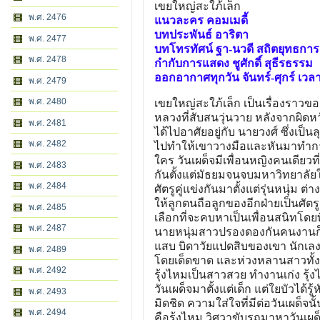
เขยใหญ่สะใภ้เล็ก
พ.ศ. 2476
แนวละคร คอมเมดี้
บทประพันธ์ อาริตา
พ.ศ. 2477
บทโทรทัศน์ ฐา-นวดี สถิตยุทธการ
พ.ศ. 2478
กำกับการแสดง ชูศักดิ์ สุธีรธรรม
ออกอากาศทุกวัน จันทร์-ศุกร์ เวลา
พ.ศ. 2479
พ.ศ. 2480
เขยใหญ่สะใภ้เล็ก เป็นเรื่องราวขอ
หลวงที่สับสนวุ่นวาย หลังจากผิดห
พ.ศ. 2481
ได้ไปอาศัยอยู่กับ นายวงศ์ ซึ่งเป็
พ.ศ. 2482
ไปทำให้เขาวางมือและหันมาทำการเก
ใคร วันเผด็จมีเพื่อนหญิงคนเดียวที
พ.ศ. 2483
กันตั้งแต่มัธยมจนจบมหาวิทยาลัยใน
พ.ศ. 2484
ศัตรูคู่แข่งกันมาตั้งแต่รุ่นหนุ่ม 
ให้ลูกตนถือลูกของอีกฝ่ายเป็นศัตรูค
พ.ศ. 2485
เลือกที่จะคบหาเป็นเพื่อนสนิทโดย
พ.ศ. 2487
นายหนุ่มสาวปรองดองกันคนงานก็ค
แสบ บิดาวัยแปดสิบของเขา นักเลงตั
พ.ศ. 2489
โดยเด็ดขาด และห่วงหลานสาวทั้ง
พ.ศ. 2492
รุ้งไหมเป็นสาวสวย ทำงานเก่ง รุ้งไ
วันเผด็จมาตั้งแต่เด็ก แต่ใยบัวได้รู
พ.ศ. 2493
มิดชิด ความใส่ใจที่มีต่อวันเผด็จ
พ.ศ. 2494
คือรุ้งไหม วิศวาขับรถมาหาวันเผ