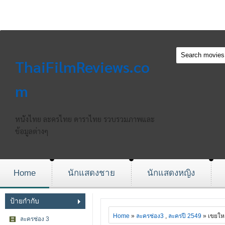
ThaiFilmReviews.co
m
หนังไทย ละครไทย ดาราไทย รวบรวมภาพและ
ข้อมูลต่างๆ
Home
นักแสดงชาย
นักแสดงหญิง
ป้ายกำกับ
Home
»
ละครช่อง3
,
ละครปี 2549
» เขยใหญ
ละครช่อง 3