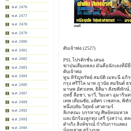
พ.ศ. 2476
พ.ศ. 2477
พ.ศ. 2478
พ.ศ. 2479
พ.ศ. 2480
ดับเจ้าพ่อ (2527)
พ.ศ. 2481
พ.ศ. 2482
PSL โปรดักชั่น เสนอ
ฆ่าปนเสียงเพลง มันคือนักเลงที่มียี่
พ.ศ. 2483
ดับเจ้าพ่อ
พ.ศ. 2484
ทูน หิรัญทรัพย์ สมบัติ เมทะนี อภิ
กรุง ศรีวิไล นาท ภูวนัย สมจินต์ 
พ.ศ. 2485
มานพ อัศวเทพ, ธิติมา สังขพิทักษ์,
พ.ศ. 2487
ฤทธิ์ ลือชา, นาวี, วิยะดา อุมารินทร
เทพ เทียนชัย, อดิศร เวชสกล, พิทั
พ.ศ. 2489
หนึ่งฤทัย-วิสุทธ์ เศวตามร์
พ.ศ. 2492
ลิเกคณะ บรรหาญ ศิษย์หอมหวล
และนักร้องลูกทุ่ง เสรี รุ่งสว่าง, ต
พ.ศ. 2493
ดำเกิง สิงห์ขรณ์ กำกับการแสดง
พ.ศ. 2494
น้อยเสวต สร้างบท