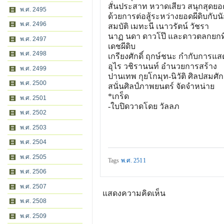
สั่นประสาท หวาดเสียว สนุกสุดยอ
พ.ศ. 2495
ด้วยการต่อสู้ระหว่างยอดผีด
ิบกับ
พ.ศ. 2496
สมบัติ เมทะนี เนาวรัตน์ วัชรา
นาฏ นดา ดาวโป๊ และดาวตลกยกทีมจ
พ.ศ. 2497
เดชผีดิบ
พ.ศ. 2498
เกรียงศักดิ์ ฤกษ์ชนะ กำกับการแส
อุไร วชิรานนท์ อำนวยการสร้าง
พ.ศ. 2499
ปานเทพ กุยโกมุท-นิวัติ ศิลปสมศัก
พ.ศ. 2500
สนั่นศิลป์ภาพยนตร์ จัดจำหน่าย
*เกร็ด
พ.ศ. 2501
-ใบปิดวาดโดย วัลลภ
พ.ศ. 2502
พ.ศ. 2503
พ.ศ. 2504
พ.ศ. 2505
Tags
พ.ศ. 2511
พ.ศ. 2506
พ.ศ. 2507
แสดงความคิดเห็น
พ.ศ. 2508
พ.ศ. 2509