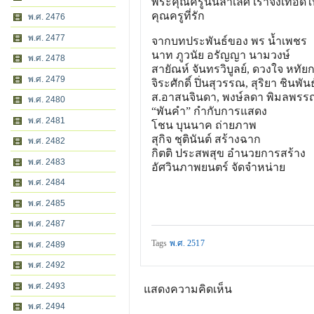
พระคุณครูนั้นล้ำเลิศ เราจึงเทอดใ
คุณครูที่รัก
พ.ศ. 2476
พ.ศ. 2477
จากบทประพันธ์ของ พร น้ำเพชร
นาท ภูวนัย อรัญญา นามวงษ์
พ.ศ. 2478
สายัณห์ จันทรวิบูลย์, ดวงใจ หทัยก
พ.ศ. 2479
จิระศักดิ์ ปิ่นสุวรรณ, สุริยา ชินพั
ส.อาสนจินดา, พงษ์ลดา พิมลพรรณ, ว
พ.ศ. 2480
“พันคำ” กำกับการแสดง
พ.ศ. 2481
โชน บุนนาค ถ่ายภาพ
สุกิจ ชุตินันต์ สร้างฉาก
พ.ศ. 2482
กิตติ ประสพสุข อำนวยการสร้าง
พ.ศ. 2483
อัศวินภาพยนตร์ จัดจำหน่าย
พ.ศ. 2484
พ.ศ. 2485
พ.ศ. 2487
Tags
พ.ศ. 2517
พ.ศ. 2489
พ.ศ. 2492
พ.ศ. 2493
แสดงความคิดเห็น
พ.ศ. 2494