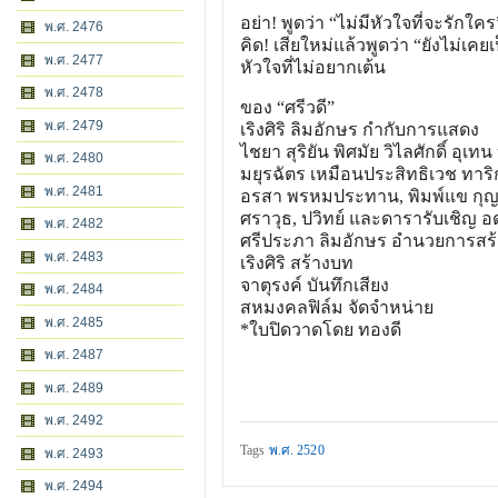
อย่า! พูดว่า “ไม่มีหัวใจที่จะรักใคร
พ.ศ. 2476
คิด! เสียใหม่แล้วพูดว่า “ยังไม่เค
พ.ศ. 2477
หัวใจที่ไม่อยากเต้น
พ.ศ. 2478
ของ “ศรีวดี”
พ.ศ. 2479
เริงศิริ ลิมอักษร กำกับการแสดง
ไชยา สุริยัน พิศมัย วิไลศักดิ์ อุเทน 
พ.ศ. 2480
มยุรฉัตร เหมือนประสิทธิเวช ทาริ
พ.ศ. 2481
อรสา พรหมประทาน, พิมพ์แข กุญชร
ศราวุธ, ปวิทย์ และดารารับเชิญ อดุลย
พ.ศ. 2482
ศรีประภา ลิมอักษร อำนวยการสร้
พ.ศ. 2483
เริงศิริ สร้างบท
จาตุรงค์ บันทึกเสียง
พ.ศ. 2484
สหมงคลฟิล์ม จัดจำหน่าย
พ.ศ. 2485
*ใบปิดวาดโดย ทองดี
พ.ศ. 2487
พ.ศ. 2489
พ.ศ. 2492
Tags
พ.ศ. 2520
พ.ศ. 2493
พ.ศ. 2494