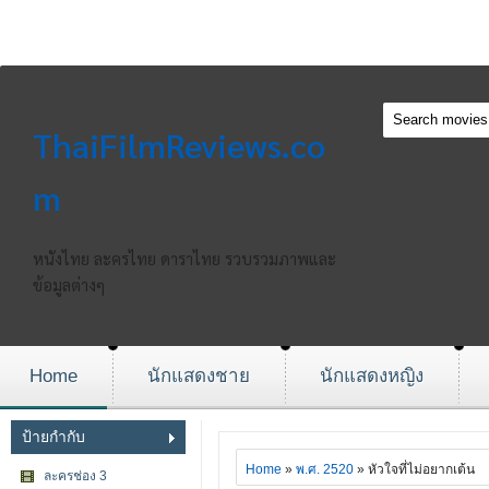
ThaiFilmReviews.co
m
หนังไทย ละครไทย ดาราไทย รวบรวมภาพและ
ข้อมูลต่างๆ
Home
นักแสดงชาย
นักแสดงหญิง
ป้ายกำกับ
Home
»
พ.ศ. 2520
» หัวใจที่ไม่อยากเต้น
ละครช่อง 3