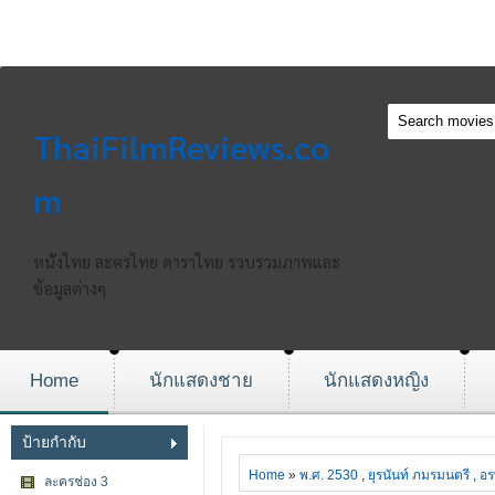
ThaiFilmReviews.co
m
หนังไทย ละครไทย ดาราไทย รวบรวมภาพและ
ข้อมูลต่างๆ
Home
นักแสดงชาย
นักแสดงหญิง
ป้ายกำกับ
Home
»
พ.ศ. 2530
,
ยุรนันท์ ภมรมนตรี
,
อร
ละครช่อง 3