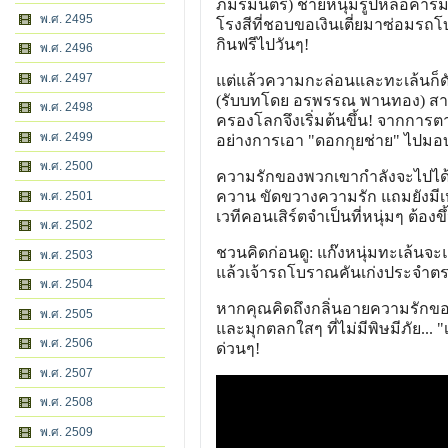
ภมรมนตรี) ชายหนุ่มรูปหล่อคารมด
พ.ศ. 2495
โรงสีที่ชอบขอเงินเตี่ยมาซ่อมรถโบราณ
กินฟรีไปวันๆ!
พ.ศ. 2496
พ.ศ. 2497
แต่แล้วความกะล่อนและทะเล้นก็ดัน
(รับบทโดย อรพรรณ พานทอง) สาวห้า
พ.ศ. 2498
ครองโลกจึงเริ่มต้นขึ้น! จากการ
พ.ศ. 2499
อย่างการเอา "ดอกกุยช่าย" ไปมอบ
พ.ศ. 2500
ความรักของพวกเขากำลังจะไปได้ดี
ควาน ขัดขวางความรัก แถมยังมีเ
พ.ศ. 2501
เวทีคอนเสิร์ตจำเป็นที่หนุ่มๆ ต้องขึ
พ.ศ. 2502
ชวนคิดก่อนดู: แก๊งหนุ่มทะเล้นจ
พ.ศ. 2503
แล้วเจ้ารถโบราณคันเก่งประจำตระกู
พ.ศ. 2504
หากคุณคิดถึงกลิ่นอายความรักขอ
พ.ศ. 2505
และมุกตลกใสๆ ที่ไม่มีพิษมีภัย... 
พ.ศ. 2506
ด่วนๆ!
พ.ศ. 2507
พ.ศ. 2508
พ.ศ. 2509