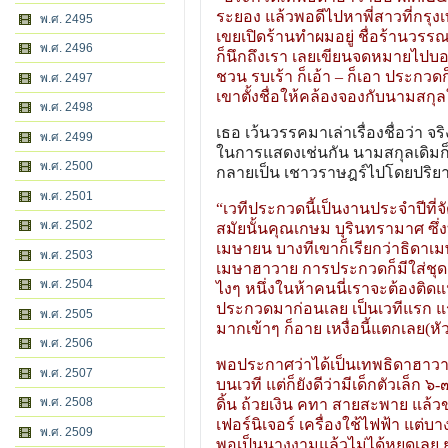
ระยอง แล้วพอดีไปหาพี่สาวที่กรุงเท
พ.ศ. 2495
เขยเปิดร้านทำผมอยู่ ชื่อร้านว
พ.ศ. 2496
ก็นึกถึงเรา เลยเขียนจดหมายไปบอก
ชวน รบเร้า ก็เอ้า – ก็เอา ประก
พ.ศ. 2497
เขาตั้งชื่อให้คล้องจองกับนามส
พ.ศ. 2498
เธอ เว้นวรรคมาเล่าเรื่องชื่อว่า จร
พ.ศ. 2499
ในการแสดงเช่นกัน นามสกุลเดิมก็เ
พ.ศ. 2500
กลายเป็น เชาวราษฎร์ไปโดยปริย
พ.ศ. 2501
“เวทีประกวดนี้เป็นงานประจำปีที่จ
พ.ศ. 2502
สมัยนั้นคุณเกษม บุรินทรามาศ ซึ
เมษายน บางทีเขาก็เรียกว่าธิดา
พ.ศ. 2503
เมษาฮาวาย การประกวดก็มีใส่ชุดฮ
พ.ศ. 2504
ไงๆ หนึ่งในห้าคนนี่เราจะต้องติด
ประกวดมาก่อนเลย เป็นเวทีแรก แรกๆ
พ.ศ. 2505
มากเข้าๆ ก็อาย เหงื่อนี้แตกเลย(หั
พ.ศ. 2506
พอประกาศว่าได้เป็นเทพธิดาฮาวาย 
พ.ศ. 2507
บนเวที แต่ก็ยังดีว่ามีเด็กตัวเล็ก ๖
พ.ศ. 2508
ดิ้น ถ้วยเงิน คทา สายสะพาย แล้วข
เฟอร์นิเจอร์ เครื่องใช้ไฟฟ้า แต่บ
พ.ศ. 2509
พอเป็นนางงามแล้วไม่ได้หยุดเลย ยุ