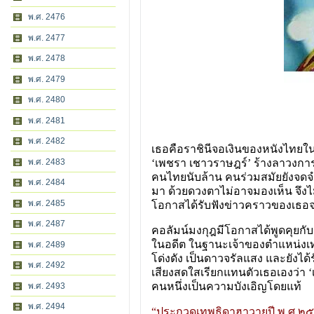
พ.ศ. 2476
พ.ศ. 2477
พ.ศ. 2478
พ.ศ. 2479
พ.ศ. 2480
พ.ศ. 2481
พ.ศ. 2482
เธอคือราชินีจอเงินของหนังไทยใน
พ.ศ. 2483
‘เพชรา เชาวราษฎร์’ ร้างลาวงกา
คนไทยนับล้าน คนร่วมสมัยยังจดจำ
พ.ศ. 2484
มา ด้วยดวงตาไม่อาจมองเห็น จึงไ
พ.ศ. 2485
โอกาสได้รับฟังข่าวคราวของเธอจา
พ.ศ. 2487
คอลัมน์มงกุฎมีโอกาสได้พูดคุยกับค
ในอดีต ในฐานะเจ้าของตำแหน่งเทพ
พ.ศ. 2489
โด่งดัง เป็นดาวจรัลแสง และยังไ
พ.ศ. 2492
เสียงสดใสเรียกแทนตัวเธอเองว่า ‘
คนหนึ่งเป็นความบังเอิญโดยแท้
พ.ศ. 2493
พ.ศ. 2494
“ประกวดเทพธิดาฮาวายปี พ.ศ.๒๕๐๔ 