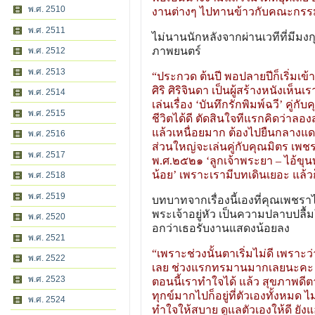
พ.ศ. 2510
งานต่างๆ ไปทานข้าวกับคณะกรรมการ
พ.ศ. 2511
ไม่นานนักหลังจากผ่านเวทีที่มีม
ภาพยนตร์
พ.ศ. 2512
พ.ศ. 2513
“ประกวด ต้นปี พอปลายปีก็เริ่มเข้
ศิริ ศิริจินดา เป็นผู้สร้างหนังเห
พ.ศ. 2514
เล่นเรื่อง ‘บันทึกรักพิมพ์ฉวี’ คู่
พ.ศ. 2515
ชีวิตได้ดี ตัดสินใจทีแรกคิดว่าลอง
แล้วเหนื่อยมาก ต้องไปยืนกลางแดด
พ.ศ. 2516
ส่วนใหญ่จะเล่นคู่กับคุณมิตร เพชร
พ.ศ. 2517
พ.ศ.๒๕๒๑ ‘ลูกเจ้าพระยา – ไอ้ขุนท
น้อย’ เพราะเรามีบทเดินเยอะ แล้วก
พ.ศ. 2518
พ.ศ. 2519
บทบาทจากเรื่องนี้เองที่คุณเพช
พระเจ้าอยู่หัว เป็นความปลาบปล
พ.ศ. 2520
อกว่าเธอรับงานแสดงน้อยลง
พ.ศ. 2521
“เพราะช่วงนั้นตาเริ่มไม่ดี เพรา
พ.ศ. 2522
เลย ช่วงแรกทรมานมากเลยนะคะ ค
พ.ศ. 2523
ตอนนี้เราทำใจได้ แล้ว สุขภาพดี
ทุกข์มากไปก็อยู่ที่ตัวเองทั้งหมด ไ
พ.ศ. 2524
ทำใจให้สบาย ดูแลตัวเองให้ดี ยัง