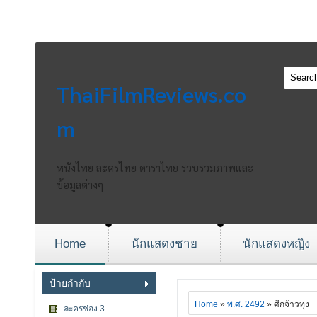
ThaiFilmReviews.co
m
หนังไทย ละครไทย ดาราไทย รวบรวมภาพและ
ข้อมูลต่างๆ
Home
นักแสดงชาย
นักแสดงหญิง
ป้ายกำกับ
Home
»
พ.ศ. 2492
» ศึกจ้าวทุ่ง
ละครช่อง 3