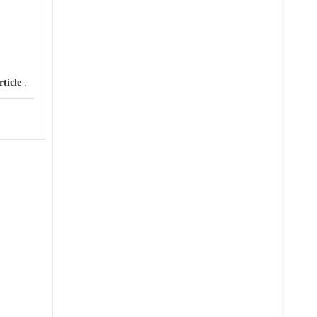
rticle
: