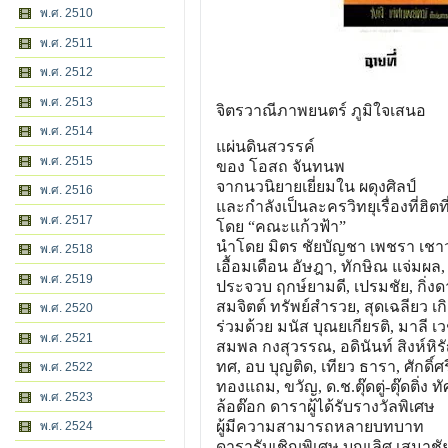
พ.ศ. 2510
พ.ศ. 2511
พ.ศ. 2512
พ.ศ. 2513
จิตรวาณีภาพยนตร์ ภูมิใจเสนอ
พ.ศ. 2514
แผ่นดินสวรรค์
พ.ศ. 2515
ของ โอสถ จันทนพ
จากนวนิยายเยี่ยมใน ผดุงศิลป์
พ.ศ. 2516
และกำลังเป็นละครวิทยุเรื่องที่ฮิตที
พ.ศ. 2517
โดย “คณะแก้วฟ้า”
นำโดย มิตร ชัยบัญชา เพชรา เชา
พ.ศ. 2518
เอื้อมเดือน อัษฎา, ทักษิณ แจ่มผล, 
พ.ศ. 2519
ประจวบ ฤกษ์ยามดี, เปรมชัย, กิ่ง
สมจิตต์ ทรัพย์สำรวย, สุดเฉลียว เก
พ.ศ. 2520
ร่วมด้วย มนัส บุณยเกียรติ, มาลี เ
พ.ศ. 2521
สมพล กงสุวรรณ, อดินันท์ สิงห์หิรั
ทศ, อบ บุญติด, เทียว ธารา, ศักดิ์ศร
พ.ศ. 2522
ทองแถม, ขวัญ, ด.ช.ตุ๊ดตู่-ตุ๊ดติ่ง 
พ.ศ. 2523
ล้อต๊อก ดาราผู้ได้รับรางวัลพิเศษ
ผู้มีความสามารถหลายบทบาท
พ.ศ. 2524
ดารารับเชิญพิเศษ บุญเลิศ เสมาชั