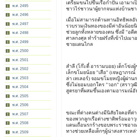
เตรียมขนไปขึ้นเรือกำปั่น เอามา
พ.ศ. 2495
ชาวไร่ชาวนาผู้ยากจนแห่งบ้านช
พ.ศ. 2496
เมื่อไม่สามารถต้านทานอิทธิพลอัน
พ.ศ. 2497
รวบรวมเงินทองของมีค่าอันน้อยน
ช่วยลูกทั้งหลายของตน ซึ่งมี "อดี
พ.ศ. 2498
ศาลกงศุล ทำร้ายฝรั่งที่เข้าไปเ
พ.ศ. 2499
ชายแดนไกล
พ.ศ. 2500
พ.ศ. 2501
สำลี (โก๊ะตี๋ อารามบอย) เด็กโข่ง
พ.ศ. 2502
เล็กขโมยน้อย "เสือ" (เจษฎาภรณ์
พ.ศ. 2503
ล่า เทเลอร์) จอมขโมยหญิงผู้ผ่าน
ซึ่งไม่ยอมบอกใคร "วอก" (สราวุฒ
พ.ศ. 2504
สูตรยาที่ผสมขึ้นเองตามอารมณ์อั
พ.ศ. 2505
พ.ศ. 2506
ขณะที่ต่างคนต่างมีนิสัยใจคอที่ต่า
พ.ศ. 2507
ของพวกลูกเรือต่างชาติพร้อมอาวุ
พ.ศ. 2508
แดนเถื่อนรกร้างขอบพระราชอาณาเ
ทางช่วยเหลือเด็กๆผู้น่าสงสารเหล่า
พ.ศ. 2509