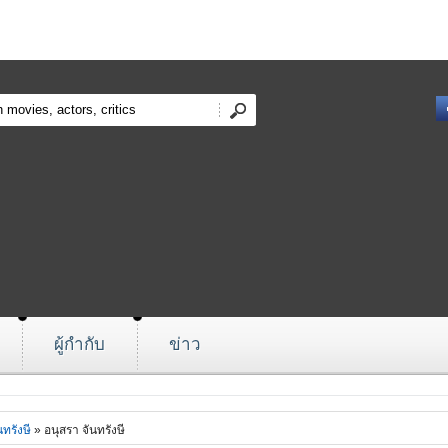
ผู้กำกับ
ข่าว
นทรังษี
» อนุสรา จันทรังษี