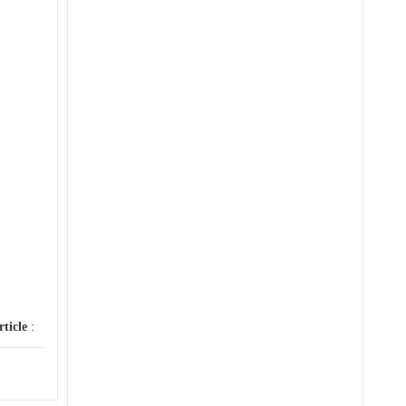
rticle
: