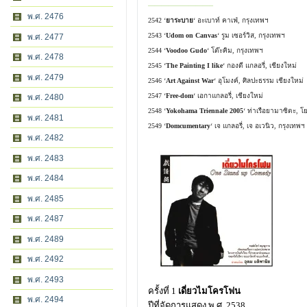
—————————–
พ.ศ. 2476
2542 ‘
ยาระบาย
‘ อะเบาท์ คาเฟ่, กรุงเทพฯ
2543 ‘
Udom on Canvas
‘ รูม เซอร์วิส, กรุงเทพฯ
พ.ศ. 2477
2544 ‘
Voodoo Gudo
‘ โต๊ะคิม, กรุงเทพฯ
พ.ศ. 2478
2545 ‘
The Painting I like
‘ กองดี แกลอรี่, เชียงใหม่
พ.ศ. 2479
2546 ‘
Art Against War
‘ อุโมงค์, ศิลปะธรรม เชียงใหม่
2547 ‘
Free-dom
‘ เอกาแกลอรี่, เชียงใหม่
พ.ศ. 2480
2548 ‘
Yokohama Triennale 2005
‘ ท่าเรือยามาซิตะ, โย
พ.ศ. 2481
2549 ‘
Domcumentary
‘ เจ แกลอรี่, เจ อเวนิว, กรุงเทพฯ
พ.ศ. 2482
พ.ศ. 2483
พ.ศ. 2484
พ.ศ. 2485
พ.ศ. 2487
พ.ศ. 2489
พ.ศ. 2492
พ.ศ. 2493
ครั้งที่ 1
เดี่ยวไมโครโฟน
พ.ศ. 2494
ปีที่จัดการแสดง พ.ศ. 2538