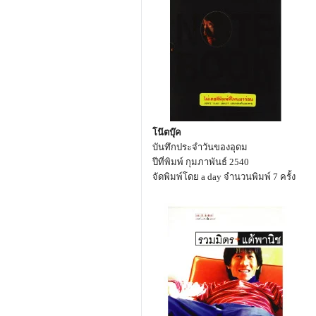
โน๊ตบุ๊ค
บันทึกประจำวันของอุดม
ปีที่พิมพ์ กุมภาพันธ์ 2540
จัดพิมพ์โดย a day จำนวนพิมพ์ 7 ครั้ง