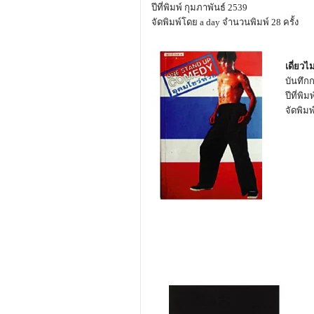
ปีที่พิมพ์ กุมภาพันธ์ 2539
จัดพิมพ์โดย a day จำนวนพิมพ์ 28 ครั้ง
เดี่ยว
บันทึก
ปีที่พิ
จัดพิมพ