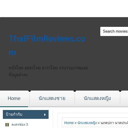
ThaiFilmReviews.co
m
หนังไทย ละครไทย ดาราไทย รวบรวมภาพและ
ข้อมูลต่างๆ
Home
นักแสดงชาย
นักแสดงหญิง
ป้ายกำกับ
Home
»
นักแสดงหญิง
» นภคปภา นาคประสิ
ละครช่อง 3