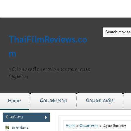
ThaiFilmReviews.co
m
หนังไทย ละครไทย ดาราไทย รวบรวมภาพและ
ข้อมูลต่างๆ
Home
นักแสดงชาย
นักแสดงหญิง
ป้ายกำกับ
Home
»
นักแสดงชาย
» ณัฐพล ลียะวณิช
ละครช่อง 3