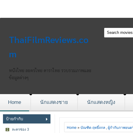
ThaiFilmReviews.co
m
หนังไทย ละครไทย ดาราไทย รวบรวมภาพและ
ข้อมูลต่างๆ
Home
นักแสดงชาย
นักแสดงหญิง
ป้ายกำกับ
Home
»
บัณฑิต ฤทธิ์ถกล
,
ผู้กำกับภาพยนตร
ละครช่อง 3