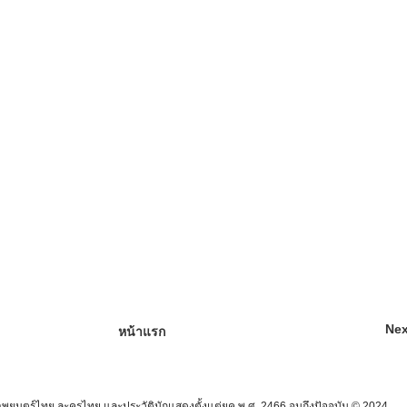
Nex
หน้าแรก
นตร์ไทย ละครไทย และประวัตินักแสดงตั้งแต่ยุค พ.ศ. 2466 จนถึงปัจจุบัน © 2024