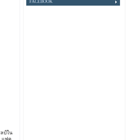
FACEBOOK
ิลป์ใน
ม แฟค