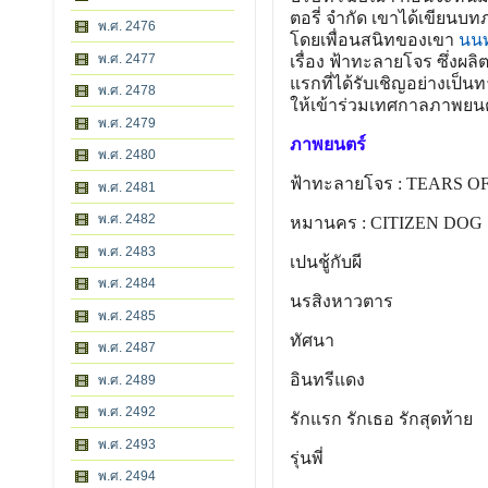
ตอรี่ จำกัด เขาได้เขียนบทภ
พ.ศ. 2476
โดยเพื่อนสนิทของเขา
นนทร
พ.ศ. 2477
เรื่อง ฟ้าทะลายโจร ซึ่งผล
แรกที่ได้รับเชิญอย่างเป็
พ.ศ. 2478
ให้เข้าร่วมเทศกาลภาพยน
พ.ศ. 2479
ภาพยนตร์
พ.ศ. 2480
ฟ้าทะลายโจร : TEARS O
พ.ศ. 2481
พ.ศ. 2482
หมานคร : CITIZEN DOG 
พ.ศ. 2483
เปนชู้กับผี
พ.ศ. 2484
นรสิงหาวตาร
พ.ศ. 2485
ทัศนา
พ.ศ. 2487
อินทรีแดง
พ.ศ. 2489
พ.ศ. 2492
รักแรก รักเธอ รักสุดท้าย
พ.ศ. 2493
รุ่นพี่
พ.ศ. 2494