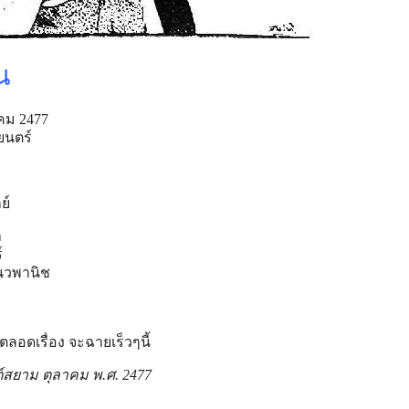
น
คม 2477
ยนตร์
ย์
ล
์
แนวพานิช
ดเรื่อง จะฉายเร็วๆนี้
สยาม ตุลาคม พ.ศ. 2477