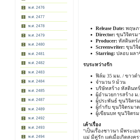
พ.ศ. 2476
พ.ศ. 2477
พ.ศ. 2478
Release Date:
พฤษภา
Director:
ขุนวิจิตรม
พ.ศ. 2479
Producer:
หัสดินทร์
พ.ศ. 2480
Screenwriter:
ขุนวิจ
Starring:
ปลอบ ผลาชี
พ.ศ. 2481
พ.ศ. 2482
รบระหว่างรัก
พ.ศ. 2483
ฟิล์ม 35 มม. / ขาวดํา 
พ.ศ. 2484
จํานวน 9 ม้วน
บริษัทสร้าง หัสดินท
พ.ศ. 2485
ผู้อํานวยการสร้าง ม.ร
พ.ศ. 2487
ผู้ประพันธ์ ขุนวิจิต
ผู้กํากับ ขุนวิจิตรมา
พ.ศ. 2489
ผู้เขียนบท ขุนวิจิตร
พ.ศ. 2492
เค้าเรื่อง
พ.ศ. 2493
“เป็นเรื่องชาวนา มีพระเอก 
พ.ศ. 2494
แม่ มีคู่รัก แต่เมื่อเกิด