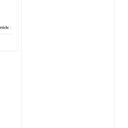
rticle
: