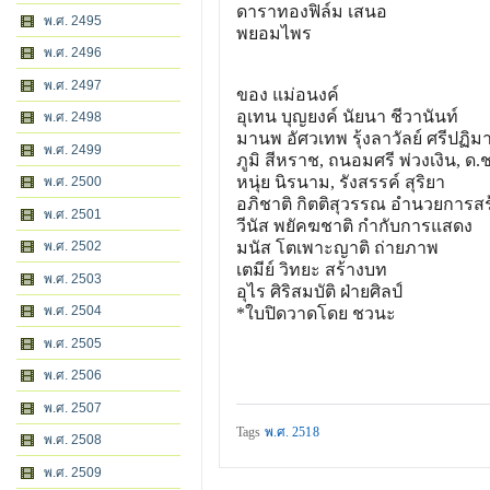
ดาราทองฟิล์ม เสนอ
พ.ศ. 2495
พยอมไพร
พ.ศ. 2496
พ.ศ. 2497
ของ แม่อนงค์
อุเทน บุญยงค์ นัยนา ชีวานันท์
พ.ศ. 2498
มานพ อัศวเทพ รุ้งลาวัลย์ ศรีปฏิมา
พ.ศ. 2499
ภูมิ สีหราช, ถนอมศรี พ่วงเงิน, ด.
หนุ่ย นิรนาม, รังสรรค์ สุริยา
พ.ศ. 2500
อภิชาติ กิตติสุวรรณ อำนวยการสร
พ.ศ. 2501
วีนัส พยัคฆชาติ กำกับการแสดง
พ.ศ. 2502
มนัส โตเพาะญาติ ถ่ายภาพ
เตมีย์ วิทยะ สร้างบท
พ.ศ. 2503
อุไร ศิริสมบัติ ฝ่ายศิลป์
พ.ศ. 2504
*ใบปิดวาดโดย ชวนะ
พ.ศ. 2505
พ.ศ. 2506
พ.ศ. 2507
Tags
พ.ศ. 2518
พ.ศ. 2508
พ.ศ. 2509