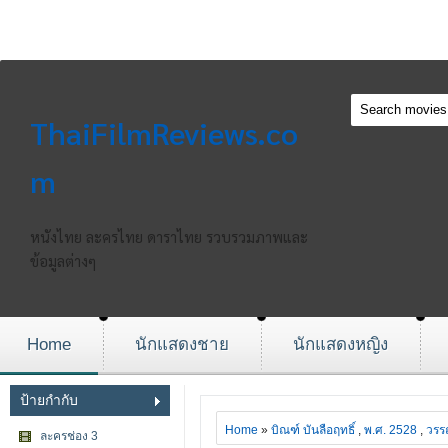
ThaiFilmReviews.co
m
หนังไทย ละครไทย ดาราไทย รวบรวมภาพและ
ข้อมูลต่างๆ
Home
นักแสดงชาย
นักแสดงหญิง
ป้ายกำกับ
Home
»
บิณฑ์ บันลือฤทธิ์
,
พ.ศ. 2528
,
วรรณ
ละครช่อง 3