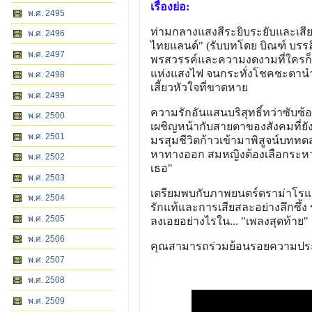
เรื่องย่อ:
พ.ศ. 2495
ท่ามกลางแสงสีระยิบระยับและเสี
พ.ศ. 2496
ไทยแลนด์" (รับบทโดย บิณฑ์ บรรลือ
พ.ศ. 2497
พรสวรรค์และความงดงามที่ใครก
แห่งแสงไฟ จนกระทั่งโชคชะตานำพา
พ.ศ. 2498
เสี้ยวหัวใจที่ขาดหาย
พ.ศ. 2499
ความรักอันแสนบริสุทธิ์ทว่าซับซ
พ.ศ. 2500
เผชิญหน้ากับสายตาของสังคมที่ยังไ
พ.ศ. 2501
มรสุมชีวิตก้าวเข้ามาพิสูจน์บททด
หาทางออก สมหญิงต้องเลือกระหว่าง 
พ.ศ. 2502
เธอ"
พ.ศ. 2503
เตรียมพบกับภาพยนตร์ดราม่าโรแมน
พ.ศ. 2504
รักแท้และการเสียสละอย่างลึกซึ้
พ.ศ. 2505
ลงเอยอย่างไรใน... "เพลงสุดท้าย"
พ.ศ. 2506
คุณสามารถร่วมย้อนรอยความประทั
พ.ศ. 2507
พ.ศ. 2508
พ.ศ. 2509