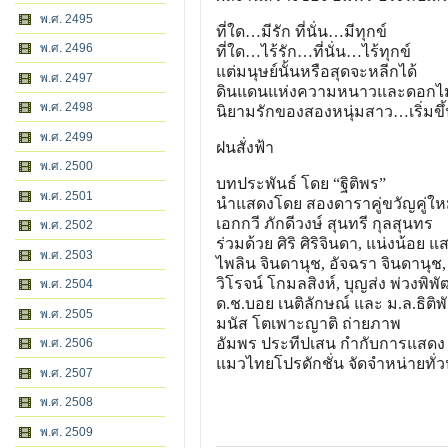
พ.ศ. 2495
ที่ใด…มีรัก ที่นั่น…มีทุกข์
พ.ศ. 2496
ที่ใด…ไร้รัก…ที่นั่น…ไร้ทุกข์
แต่มนุษย์นั้นหรือสุดจะหลีกได้
พ.ศ. 2497
ดินแดนแห่งความหนาวและดอกไ
พ.ศ. 2498
นิยามรักของสองหนุ่มสาว…เริ่มขึ
พ.ศ. 2499
ฝนสั่งฟ้า
พ.ศ. 2500
บทประพันธ์ โดย “ฐิติพร”
พ.ศ. 2501
นำแสดงโดย สองดาราคู่ขวัญคู่ให
เอกกวี ภักดีวงษ์ สุนทรี กุลสุนทร
พ.ศ. 2502
ร่วมด้วย ศิริ ศิริจินดา, แน่งน้อย แ
พ.ศ. 2503
ไพลิน จินดานุช, อัจฉรา จินดานุช
วิโรจน์ โกมลสิงห์, บุญส่ง พ่วงพิพั
พ.ศ. 2504
ด.ช.บอย เนติลักษณ์ และ ม.ล.ธิติพัน
พ.ศ. 2505
มนัส โตเพาะญาติ ถ่ายภาพ
อัมพร ประทีปเสน กำกับการแสดง
พ.ศ. 2506
แมวไทยโปรดักชั่น จัดจำหน่ายทั่
พ.ศ. 2507
พ.ศ. 2508
พ.ศ. 2509