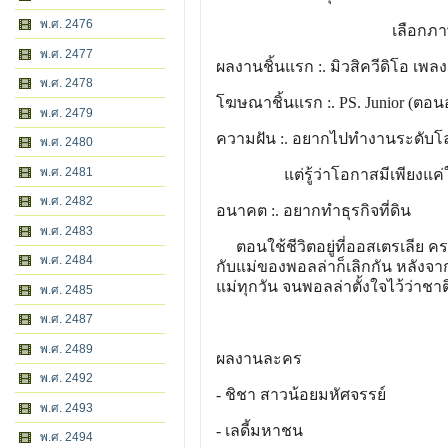
พ.ศ. 2476
เลือกภาษาจีนเป็นวิชาห
พ.ศ. 2477
ผลงานชิ้นแรก :. มิวสิควีดิโอ เพล
พ.ศ. 2478
โฆษณาชิ้นแรก :. PS. Junior (ตอนอา
พ.ศ. 2479
ความฝัน :. อยากไปทำงานระดับโลก 
พ.ศ. 2480
พ.ศ. 2481
แต่รู้ว่าโอกาสมีเพียงแค่ในเอ
พ.ศ. 2482
อนาคต :. อยากทำธุรกิจที่ดิน
พ.ศ. 2483
ตอนใช้ชีวิตอยู่ที่ออสเตรเลีย คร
พ.ศ. 2484
กับแม่ของพอลล่าก็เลิกกัน หลังจา
แม่ทุกวัน จนพอลล่าตั้งใจไว้ว่าชา
พ.ศ. 2485
พ.ศ. 2487
พ.ศ. 2489
ผลงานละคร
พ.ศ. 2492
- ชิชา สาวน้อยมหัศจรรย์
พ.ศ. 2493
- เลดี้มหาชน
พ.ศ. 2494