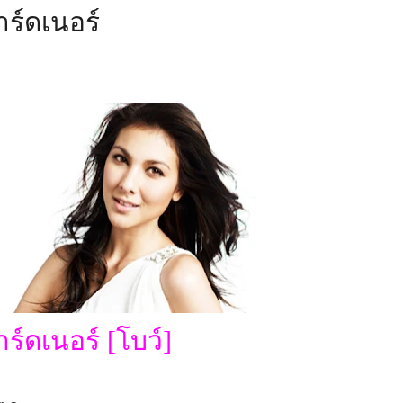
ร์ดเนอร์
์ดเนอร์ [โบว์]