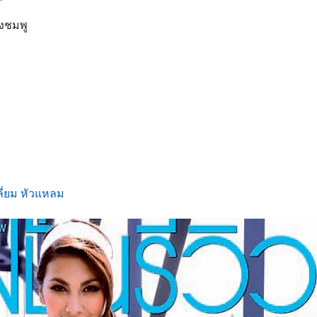
ง
งชมพู
ลี่ยม หัวแหลม