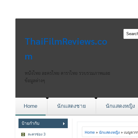
ThaiFilmReviews.co
m
หนังไทย ละครไทย ดาราไทย รวบรวมภาพและ
ข้อมูลต่างๆ
Home
นักแสดงชาย
นักแสดงหญิง
ป้ายกำกับ
Home
»
นักแสดงหญิง
» เบญจวรร
ละครช่อง 3