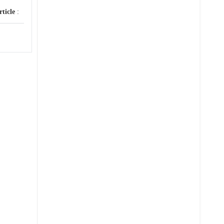
rticle
: