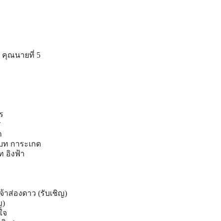
 คุณนายที่ 5
ร
ร
า
บท การะเกด
 อิงฟ้า
้าส่องดาว (รับเชิญ)
ญ)
ใจ