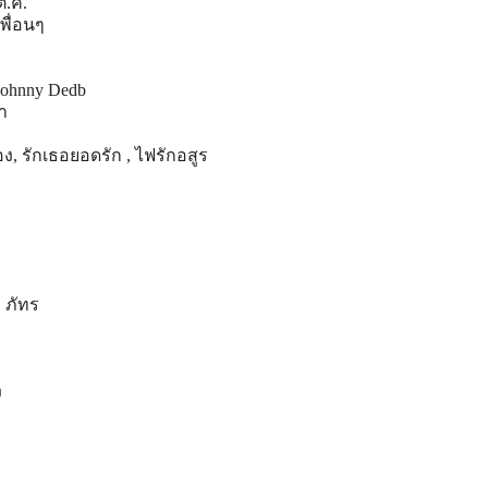
ต.ค.
พื่อนๆ
 Johnny Dedb
า
, รักเธอยอดรัก , ไฟรักอสูร
 ภัทร
ง