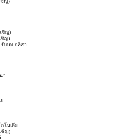
เชิญ)
เชิญ)
เชิญ)
ย รับบท อลิสา
ูนา
นย
้กโนเลีย
เชิญ)
์