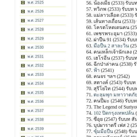
น้องเมีย (2533) รับบ
พ.ศ. 2525
ทวิภพ (2533) รับบท
พ.ศ. 2526
แม่ลาวเลือด (2533) 
พ.ศ. 2527
เส้นทางเถื่อน (2533
โครตโหดเดนคน (2533
พ.ศ. 2528
เพชรพระอุมา (2533)
พ.ศ. 2529
ผ่าปืน 91 (2534) รับ
มือปืน 2 สาละวิน
(25
พ.ศ. 2530
คนเหล็กเจ้านักเลง (
พ.ศ. 2531
เฮโรอีน (2537) รับบท
ฉีกป่าล่าคน (2538) 
พ.ศ. 2532
ฟ้า
(2541)
พ.ศ. 2533
คนจร ฯลฯ (2542)
สตางค์ (2543) รับบท
พ.ศ. 2534
สุริโยไท (2544) รั
พ.ศ. 2535
ตะลุมพุก มหาวาตภัย
ฅนปีมะ (2546) รับบท 
พ.ศ. 2536
The Legend of Suriyo
พ.ศ. 2537
102 ปิดกรุงเทพปล้น
(
ซีอุย (2547) รับบท สัน
พ.ศ. 2538
บุปผาราตรี เฟส 2 (25
พ.ศ. 2539
ซุ้มมือปืน
(2548) รั