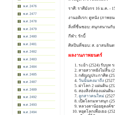
พ.ศ. 2476
ราศี: ราศีมังกร 16 ม.ค. - 1
พ.ศ. 2477
งานอดิเรก: ดูหนัง (ภาพยนต
พ.ศ. 2478
สิ่งที่ชื่นชอบ: สนุกสนานกับ
พ.ศ. 2479
กีฬา: รักบี้
พ.ศ. 2480
พ.ศ. 2481
ศิลปินที่ชอบ: ส. อาสนจิน
พ.ศ. 2482
ผลงานภาพยนตร์
พ.ศ. 2483
ระย้า (2524) รับบท ร
พ.ศ. 2484
สายสวาทยังไม่สิ้น (2
พ.ศ. 2485
กตัญญูประกาศิต (252
วันนั้นคงมาถึง
(2527
พ.ศ. 2487
ผ่าโลก 2 แผ่นดิน (252
พ.ศ. 2489
สองสิงห์สองแผ่นดิน 
ลูกสาวคนใหม่
(2527
พ.ศ. 2492
เปิดโลกมหาสนุก (252
พ.ศ. 2493
หลวงตาน้อยธุดงค์ช
หยุดโลกเพื่อเธอ (2
พ.ศ. 2494