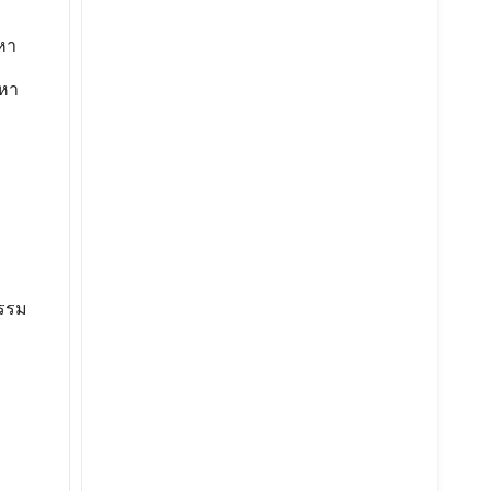
หา
หา
รรม