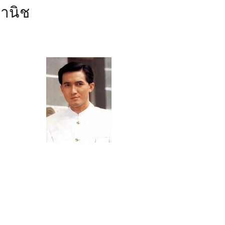
พานิช